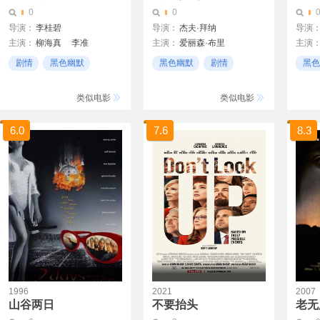
0
0
导演：
李桂碧
导演：
杰夫·拜纳
导演
主演：
柳海真
李准
主演：
爱丽森·布里
主演
赵允熙
林智妍
全慧彬
戴夫·弗兰科
Danny
剧情
黑色幽默
黑色幽默
剧情
黑色
李东辉
凯特 米库契
恋爱
好笑
喜剧
奥布瑞·普拉扎
类似电影
类似电影
6.0
7.6
8.3
1996
2021
2007
山谷两日
不要抬头
老无