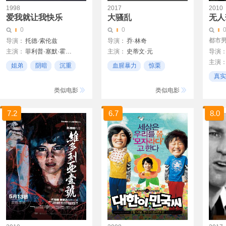
1998
2017
2010
爱我就让我快乐
大骚乱
无人
0
0
都市
导演：
托德·索伦兹
导演：
乔·林奇
主演：
菲利普·塞默·霍夫曼
主演：
史蒂文·元
导演
主演
本·戈扎那
达拉斯·罗伯特斯
姐弟
阴暗
沉重
血腥暴力
惊栗
李小
伊丽莎白·阿什利
史蒂文·布兰德
真实
暴力
黄轩
迪伦·贝克
凯瑞·福克斯
女性
类似电影
类似电影
7.2
6.7
8.0