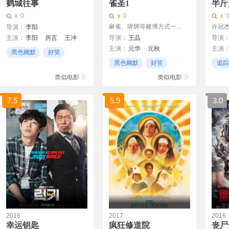
鹤城往事
雀圣1
半斤
0
0
麻雀、啤牌等赌博方式一...
许冠
导演：
李阳
主演：
李阳
房言
王冲
导演：
王晶
导演
主演：
元华
元秋
主演
大吉
黑色幽默
好笑
郭晋安
王晶
傅颖
许冠
黑色幽默
好笑
追踪
无厘头
石坚
香港
黑色
类似电影
类似电影
曾楚
7.5
5.9
3.0
2016
2017
2016
幸运钥匙
疯狂修道院
丧尸