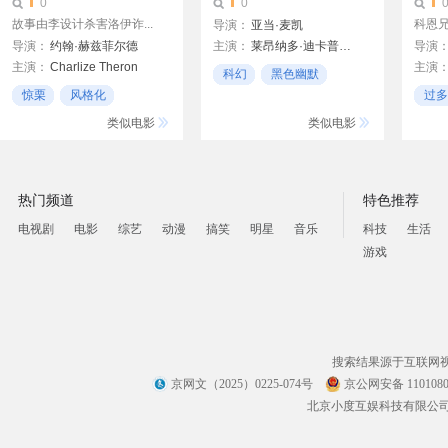
0
0
故事由李设计杀害洛伊诈...
科恩
导演：
亚当·麦凯
导演：
约翰·赫兹菲尔德
主演：
莱昂纳多·迪卡普里奥
导演
主演：
Charlize Theron
主演
詹妮弗·劳伦斯
乔尔·
科幻
黑色幽默
Teri Hatcher
哈维尔
惊栗
风格化
过多
喜剧
Danny Aiello
乔什·
黑色幽默
追逐
类似电影
类似电影
凯莉·
伍迪·
热门频道
特色推荐
电视剧
电影
综艺
动漫
搞笑
明星
音乐
科技
生活
游戏
搜索结果源于互联网
京网文（2025）0225-074号
京公网安备 1101080
北京小度互娱科技有限公司 