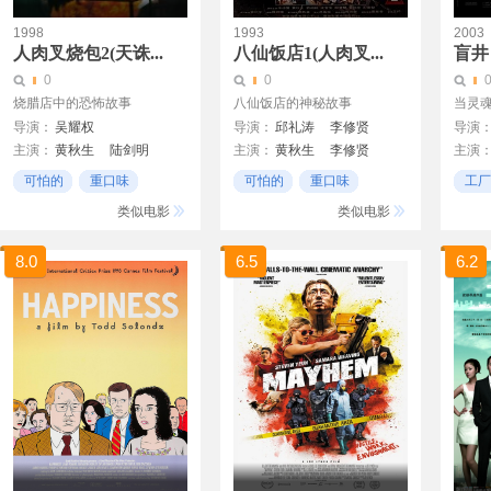
1998
1993
2003
人肉叉烧包2(天诛...
八仙饭店1(人肉叉...
盲井
0
0
烧腊店中的恐怖故事
八仙饭店的神秘故事
当灵
导演：
吴耀权
导演：
邱礼涛
李修贤
导演
主演：
黄秋生
陆剑明
主演：
黄秋生
李修贤
主演
张锦程
黄锦燊
罗兰
关宝慧
刘兆铭
成奎安
李易
可怕的
重口味
可怕的
重口味
工厂
孙佳君
不爽
不爽
不爽
类似电影
类似电影
8.0
6.5
6.2