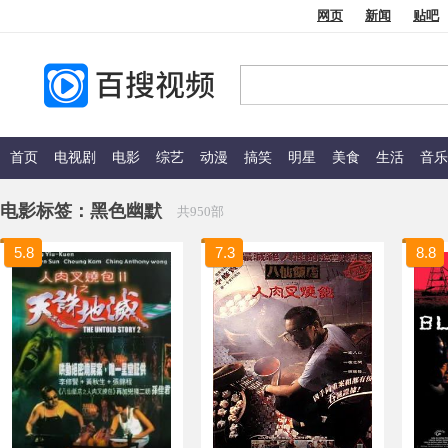
网页
新闻
贴吧
首页
电视剧
电影
综艺
动漫
搞笑
明星
美食
生活
音乐
电影标签：
黑色幽默
共950部
5.8
7.3
8.8