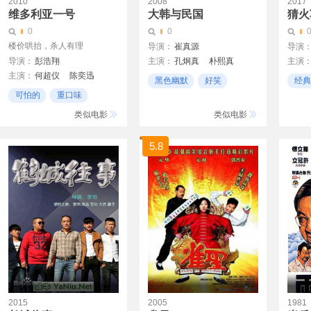
2010
2008
2017
维多利亚一号
大韩与民国
猜火
0
0
楼价哄抬，杀人有理
导演：
崔真源
导演
导演：
彭浩翔
主演：
孔炯真
朴熙真
主演
主演：
何超仪
陈奕迅
崔成国
约翰尼
黑色幽默
好笑
经典
周俊伟
罗伯特
可怕的
重口味
无厘头
黑色
艾文·
电视剧
类似电影
类似电影
雪莉·
安杰拉
5.8
史蒂文
戈登·
詹姆斯
阿塔·
埃文·
凯莉·
艾琳·
2015
2005
1981