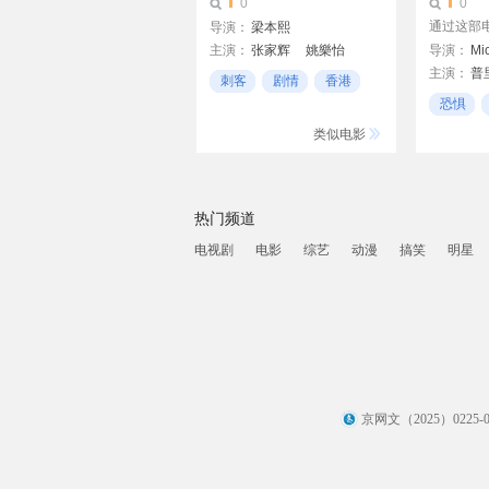
0
0
通过这部电
导演：
梁本熙
主演：
张家辉
姚樂怡
导演：
Mic
主演：
普
林可兒
刺客
剧情
香港
Stan Bly
恐惧
Michael 
系列杀
类似电影
热门频道
电视剧
电影
综艺
动漫
搞笑
明星
京网文（2025）0225-