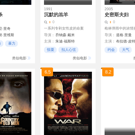
1991
2005
杀
沉默的羔羊
史密斯夫妇
0
0
一系列专剥女性皮的命案
枪林弹雨中的浓情
卫·里奇
努·里维斯
导演：
乔纳森·戴米
导演：
道格·里曼
赫斯基
主演：
朱迪·福斯特
主演：
布拉德·皮
帕里奇
力
暴力
安东尼·霍普金斯
安吉丽娜·朱莉
娜
惊栗
扣人心弦
约会
大气
斯科特·格伦
文斯·沃恩
亚当·
伦
威廉·达福
精彩
约会日
类似电影
类似电影
安东尼·希尔德
克里斯·韦兹
凯丽·华盛顿
6.5
8.2
米歇尔·莫娜汉