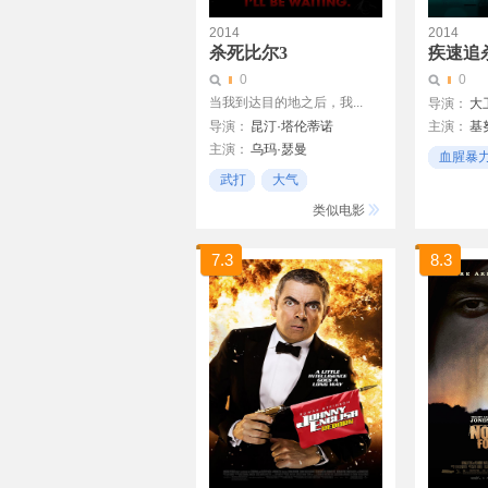
2014
2014
杀死比尔3
疾速追
0
0
当我到达目的地之后，我...
导演：
大
导演：
昆汀·塔伦蒂诺
主演：
基
查德·史塔
主演：
乌玛·瑟曼
阿德琳妮·
血腥暴
布丽姬·穆
武打
大气
刺客
阿尔菲·艾
重口味
类似电影
7.3
8.3