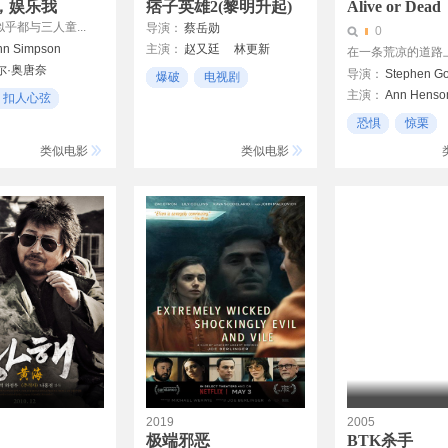
，娱乐我
痞子英雄2(黎明升起)
Alive or Dead
乎都与三人童...
导演：
蔡岳勋
0
hn Simpson
主演：
赵又廷
林更新
在一条荒凉的道路上，
尔·奥唐奈
张钧甯
修杰楷
关颖
导演：
Stephen Go
爆破
电视剧
妮克
李铭顺
古力娜扎
黄渤
主演：
Ann Henso
扣人心弦
警匪
肯里奇
恐惧
惊栗
21世纪
类似电影
类似电影
2019
2005
极端邪恶
BTK杀手