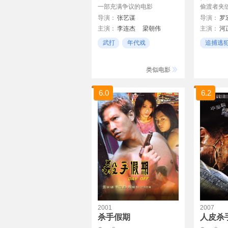
一部充满争议的电影
偷渡者夹
导演：
张艺谋
导演：
罗
主演：
李连杰
梁朝伟
主演：
河
张曼玉
陈道明
章子怡
赵成夏
武打
年代戏
追捕逃
甄子丹
方惠英
大气
金棕榈
类似电影
6.0
6.2
2001
2007
杀手假期
人皮杀手