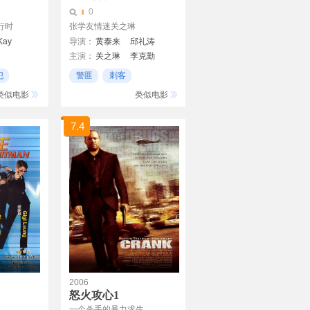
0
行时
张学友情迷关之琳
Kay
导演：
黄泰来
邱礼涛
主演：
关之琳
李克勤
刘嘉玲
刘洵
张学友
犯
警匪
刺客
陈惠敏
秦豪
叶晨
黑社会
类似电影
类似电影
7.4
2006
怒火攻心1
一个杀手的暴力求生