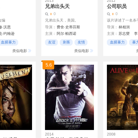
2013
2012
1
兄弟出头天
公司职员
0
0
改编
兄弟出头天，美国。
该片讲述了一名杀手公
修·沃恩
导演：
费舍·史蒂芬斯
导演：
林相润
伦·约翰逊
主演：
阿尔·帕西诺
主演：
苏志燮
李
兹
克里斯托弗·沃肯
血腥暴力
友谊
刺客
友情
血腥暴力
暴
凯奇
朱丽安娜· 玛格丽丝
刺客
类似电影
类似电影
凯瑟琳·温妮克
艾伦·阿金
5.6
爱迪生·蒂姆林
范妮莎·费丽托
马克·马戈利斯
里克·高莫兹
Weronika Rosati
2014
2008