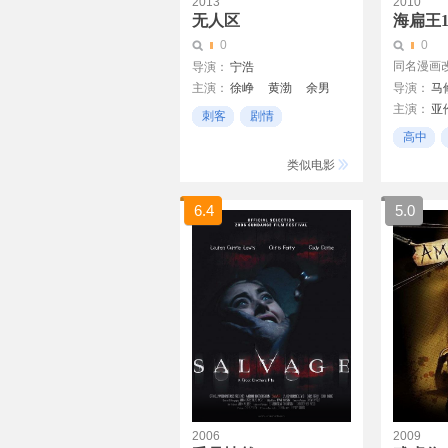
2013
2010
无人区
海扁王
0
0
同名漫画
导演：
宁浩
主演：
徐峥
黄渤
余男
导演：
马
主演：
亚
多布杰
王双宝
巴多
刺客
剧情
科洛·莫瑞
杨新鸣
郭虹
陶虹
高中
黑色幽默
尼古拉斯·
科幻
类似电影
6.4
5.0
2006
2009