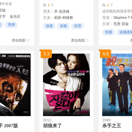
缝中生存
0
0
宏镇
这些疯狂的谋杀罪
导演：
乔·伯灵格
正宇
金允石
主演：
莉莉·柯林斯
导演：
Stephen T 
李艾
李哲民
主演：
毛里·切金
扎克·埃夫隆
犯
黑帮
惊栗
刺客
犯罪
罗伯特·福斯特
卡雅·斯考达里奥
惊栗
追捕逃
约翰·马尔科维奇
系列杀手
类似电影
类似电影
吉姆·帕森斯
安吉拉·萨拉弗安
5.3
6.8
2012
1998
 2007版
胡狼来了
杀手之王