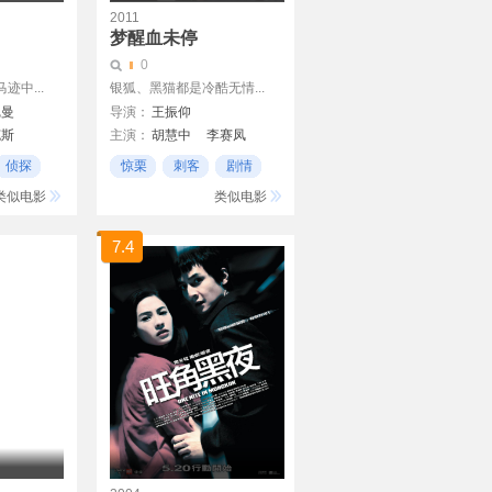
2011
梦醒血未停
0
中...
银狐、黑猫都是冷酷无情...
尼曼
导演：
王振仰
克斯
主演：
胡慧中
李赛凤
Simon Yun Ching
大岛由加利
林国斌
侦探
惊栗
刺客
剧情
高雄
类似电影
类似电影
7.4