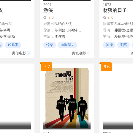
2007
1973
依
游侠
豺狼的日子
0
0
经典作品
游离出视野的大侠
法国警方亦从蛛丝马迹
桑·科恩
导演：
菲利普·G·阿特威尔
导演：
弗雷德·金
米·李·琼斯
主演：
李连杰
主演：
爱德华·福
登
杰森·斯坦森
尊龙
Terence Alexander
话
凶杀案
惊栗
血腥暴力
惊栗
刺客
林
戴文青木
路易斯·古兹曼
米歇尔·奥克莱尔
风格化
类似电影
类似电影
唐纳
绍尔·鲁宾内克
石桥凌
森
7.7
6.6