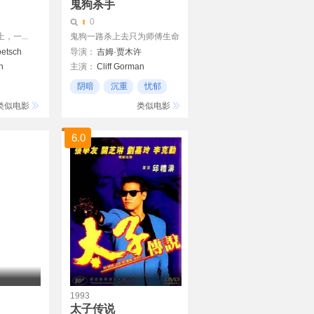
鬼狗杀手
0
一...
鬼狗一路杀上去只为师傅生命
etsch
导演：
吉姆·贾木许
n
主演：
Cliff Gorman
John Tormey
阴暗
沉重
忧郁
福里斯特·惠特克
类似电影
类似电影
Gano Grills
Touché Cornel
6.0
Vince Viverito
Damon Whitaker
Kenny Guay
Paul Diomede
Scott
1993
太子传说