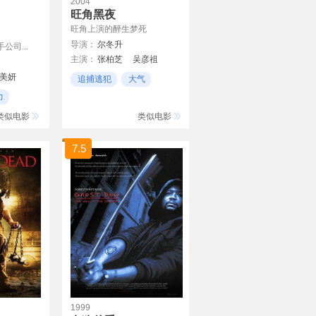
2004
旺角黑夜
旺角上演的醉生梦死
导演：
尔冬升
司...
主演：
张柏芝
吴彦祖
方中信
钱嘉乐
梁俊一
美妍
追捕逃犯
大气
陈法蓉
江美仪
林雪
黑帮
力
李灿森
鲍起静
惠天赐
类似电影
类似电影
王合喜
查传谊
车保罗
陈望华
钱家乐
黄家伦
7.5
1999