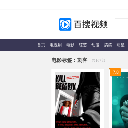
首页
电视剧
电影
综艺
动漫
搞笑
明星
电影标签：
刺客
共167部
7.8