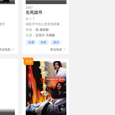
2007
生死战书
0
蜜意
劫匪手中的人质里竟暗藏...
导演：
强·基耶斯
特
主演：
迈克尔·马德森
爱德华·福隆
惊栗
刺客
凄凉
布罗迪
阿诺德·沃斯洛
类似电影
类似电影
Ken Thomas
Todd Jenkins
6.0
Matthew Tompkins
Deniz Akkaya
Maurice Ripke
Nicole Holt
John F. Beach