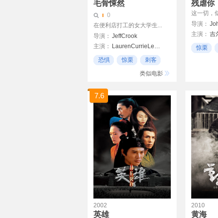
毛骨悚然
残虐你
这一切，似
0
导演：
Jo
在便利店打工的女大学生...
主演：
吉
导演：
JeffCrook
凯瑟琳·温
主演：
LaurenCurrieLewis
JoshCrook
惊栗
劳拉·布雷
CodyDarbe
ChrisFerry
追踪
恐惧
惊栗
刺客
MaureenOlander
类似电影
7.6
2002
2010
英雄
黄海