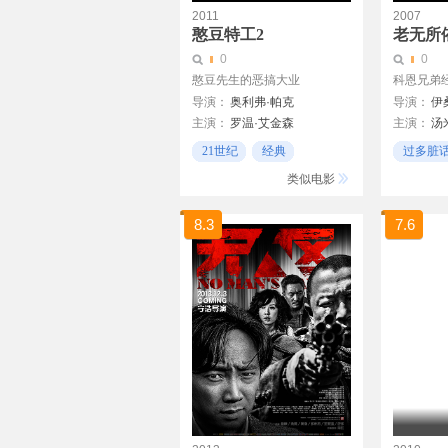
2011
2007
憨豆特工2
老无所
0
0
憨豆先生的恶搞大业
科恩兄弟
导演：
奥利弗·帕克
导演：
伊
主演：
罗温·艾金森
主演：
汤
乔尔·科恩
吉莲·安德森
哈维尔·巴
21世纪
经典
过多脏
乔什·布洛
刺客
追逐戏
类似电影
凯莉·麦克
伍迪·哈里
8.3
7.6