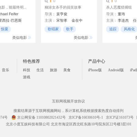
0
0
影，能最终明...
糊涂女杀手的搞笑故事
杀人恶魔猎捕组
hael Feifer
导演：
裴亨俊
导演：
董玮
里西拉·巴恩斯
主演：
宋智孝
金在中
主演：
李连杰
任
曾志伟
梁咏琪
惊栗
歌唱家
歌手
追踪
风格化
Berryman
手
男女
刺客
类似电影
类似电影
特色推荐
产品中心
音乐
科技
生活
旅游
美食
iPhone版
Android版
iPa
游戏
互联网视频开放协议
搜索结果源于互联网视频网站，系计算机系统根据搜索热度自动排列
074号
京公网安备 11010802021432号
京ICP备16030610号-1
京ICP证161073号
北京小度互娱科技有限公司 北京市海淀区西北旺东路10号院东区22号楼3层101