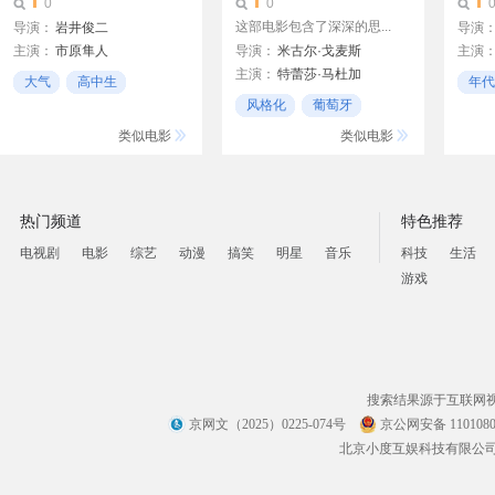
0
0
这部电影包含了深深的思...
导演：
岩井俊二
导演
主演：
市原隼人
导演：
米古尔·戈麦斯
主演
主演：
特蕾莎·马杜加
忍成修吾
伊藤步
高雄
大气
高中生
年代
安娜·莫雷拉
大泽隆夫
风格化
葡萄牙
音乐
风格
劳拉·索维拉尔
个人观看
类似电影
类似电影
Carloto Cotta
热门频道
特色推荐
电视剧
电影
综艺
动漫
搞笑
明星
音乐
科技
生活
游戏
搜索结果源于互联网
京网文（2025）0225-074号
京公网安备 1101080
北京小度互娱科技有限公司 