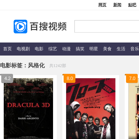
网页
新闻
贴吧
首页
电视剧
电影
综艺
动漫
搞笑
明星
美食
生活
音乐
电影标签：
风格化
共1242部
4.2
8.0
7.0