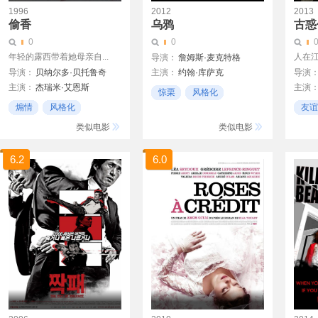
1996
2012
2013
偷香
乌鸦
古惑
0
0
年轻的露西带着她母亲自...
人在
导演：
詹姆斯·麦克特格
导演：
贝纳尔多·贝托鲁奇
主演：
约翰·库萨克
导演
主演：
杰瑞米·艾恩斯
主演
卢克·伊万斯
惊栗
风格化
丽芙·泰勒
梁烈
布莱丹·格里森
煽情
风格化
友谊
年代戏
西妮德·库萨克
胡然
凯文·麦克纳利
剧情
风格
类似电影
类似电影
约瑟夫·费因斯
帕姆·费里斯
6.2
6.0