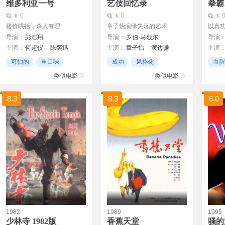
维多利亚一号
艺伎回忆录
拳霸
0
0
楼价哄抬，杀人有理
章子怡演绎失落的艺术
以真
导演：
彭浩翔
导演：
罗伯·马歇尔
导演
主演：
何超仪
陈奕迅
主演：
章子怡
渡边谦
主演
周俊伟
杨紫琼
巩俐
可怕的
重口味
成功
风格化
血腥
电视剧
年代戏
经典
类似电影
类似电影
8.3
8.3
6.0
1982
1989
1995
少林寺 1982版
香蕉天堂
骚的