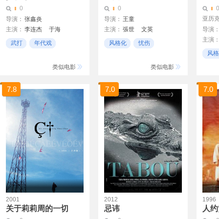
0
0
亚历
导演：
张鑫炎
导演：
王童
主演：
李连杰
于海
主演：
張世
文英
导演
主演
丁岚
于承惠
计春华
紐承澤
武打
年代戏
风格化
忧伤
克里斯
风格
大气
男女
职业
类似电影
类似电影
7.8
7.0
7.0
2001
2012
1996
关于莉莉周的一切
忌讳
人约