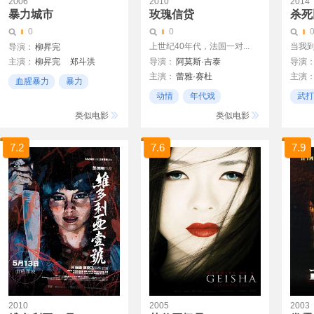
2006
2010
2014
暴力城市
玫瑰信贷
杀死
0
0
上世纪40年代，法国一对...
当我到
导演：
柳昇完
主演：
柳昇完
郑斗洪
导演：
阿莫斯·吉泰
导演
主演：
蕾雅·赛杜
主演
血腥暴力
暴力
瓦莱丽亚·布诺妮·泰特琪
动情
年代戏
武打
风格化
阿丽尔·朵巴丝勒
风格化
重口
类似电影
类似电影
艾尔莎·泽贝斯坦
格雷戈瓦·勒普兰斯·林盖
7.2
7.6
7.9
皮埃尔·阿迪提
2010
2005
2003