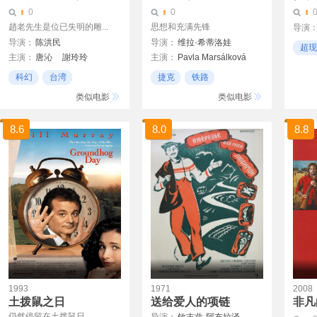
0
0
趙老先生是位已失明的雕...
思想和充满先锋
导演
导演：
陈洪民
导演：
维拉·希蒂洛娃
超现
主演：
唐沁
謝玲玲
主演：
Pavla Marsálková
亚罗米尔·伊雷什
谷名倫
陈又新
Ferdinand Kruta
伊利·曼佐
扬·内梅克
科幻
台湾
捷克
铁路
Alois Vachek
个人观看
文艺青年
类似电影
类似电影
8.6
8.0
8.8
1993
1971
2008
土拨鼠之日
送给爱人的项链
非凡
仍然停留在土拨鼠日