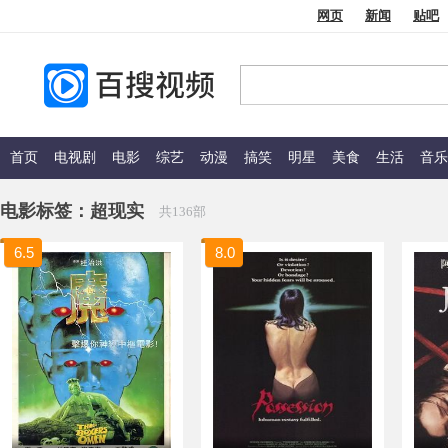
网页
新闻
贴吧
首页
电视剧
电影
综艺
动漫
搞笑
明星
美食
生活
音乐
电影标签：
超现实
共136部
6.5
8.0