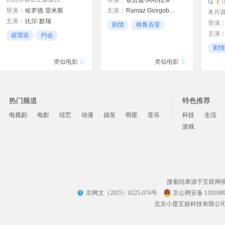
导演：
钦吉兹·阿布拉泽
导演：
哈罗德·雷米斯
主演：
Ramaz Giorgobiani
本片讲
主演：
比尔·默瑞
Nani Bregvadze
导演
剧情
格鲁吉亚
安迪·麦克道威尔
Erosi Mandjgaladze
主演
超现实
约会
历史
克里斯·艾略特
Walte
约会日
剧情
斯蒂芬·托布罗斯基
Maria
神秘
类似电影
类似电影
热门频道
特色推荐
电视剧
电影
综艺
动漫
搞笑
明星
音乐
科技
生活
游戏
搜索结果源于互联网
京网文（2025）0225-074号
京公网安备 1101080
北京小度互娱科技有限公司 