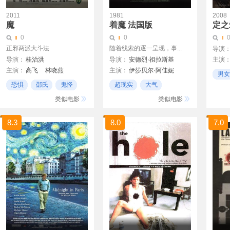
2011
1981
2008
魔
着魔 法国版
定之
0
0
正邪两派大斗法
随着线索的逐一呈现，事...
导演
导演：
桂治洪
导演：
安德烈·祖拉斯基
主演
主演：
高飞
林晓燕
主演：
伊莎贝尔·阿佳妮
高濑
男女
卫嘉文
王龙威
萨姆·尼尔
内田
恐惧
邵氏
鬼怪
超现实
大气
文斯·科洛斯莫
玛吉特·卡斯滕森
色情
类似电影
类似电影
海因茨·本南特
Johanna Hofer
8.3
8.0
7.0
Carl Duering
Shaun Lawton
Michael Hogben
Maximilian R黷hlein
Thomas Frey