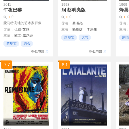
2011
1998
1969
午夜巴黎
洞 蔡明亮版
蜂巢
0
0
蒙马特高地的艺术家群像
导演：
蔡明亮
导演
导演：
伍迪·艾伦
主演：
杨贵媚
李康生
主演
主演：
欧文·威尔逊
苗天
帕尔·
超现实
大气
剧情
玛丽昂·歌迪亚
Teresa
超现实
约会
台湾
超现
瑞秋·麦克亚当斯
约会日
类似电影
类似电影
汤姆·希德勒斯顿
凯西·贝茨
麦克·辛
7.7
8.1
寇瑞·斯托尔