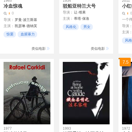
1965
1934
2011
冷血惊魂
驳船亚特兰大号
小红
导演：
让·维果
0
主演：
蒂塔·保洛
一个伟
导演：
罗曼·波兰斯基
米切尔·西芒
让·达斯特
主演：
凯瑟琳·德纳芙
导演
风格化
男女
保罗·古里莫
主演
John Fraser
剧情
惊栗
血腥暴力
伊莎贝
伊恩·亨德里
风格
恐惧
格雷格
约翰·弗拉瑟
以色
类似电影
类似电影
伊冯·弗奴克丝
罗曼·波兰斯基
7.5
1977
1993
1972