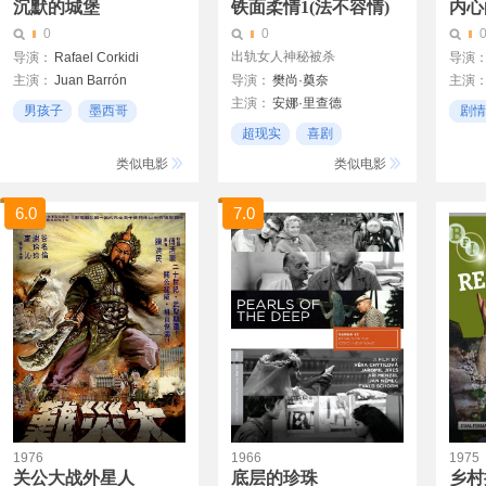
沉默的城堡
铁面柔情1(法不容情)
内心
0
0
出轨女人神秘被杀
导演：
Rafael Corkidi
导演
主演：
Juan Barrón
导演：
樊尚·奠奈
主演
Philip
主演：
安娜·里查德
Pablo Corkidi
Jean Beaudin
男孩子
墨西哥
剧情
让·佛朗索瓦·巴尔梅
Susana Kamini
超现实
喜剧
大漠
罗伊·迪普伊
雅克·戈汀
Gina Morett
Piya
友情
类似电影
类似电影
Jean-Franois Pichette
Jorge Humberto Robles
Gaston Lepage
6.0
7.0
Hugo Dub
Johanne-Marie Tremblay
Nathalie Mallette
1976
1966
1975
关公大战外星人
底层的珍珠
乡村