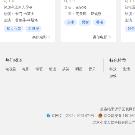
0
0
保加利亚新人导�...
轻松
导演：
蒋家骏
导演：
卡门·卡莱夫
主演：
高云翔
邓健泓
导演
主演：
蕾蒂莎·科斯塔
主演
张智霖
夫妻
男女
香港
托尔·林德哈特
梁艺
扣人心弦
21世纪
好色
亚历桑德罗·佐杜洛夫斯基
夫妻
类似电影
类似电影
埃莉·梅黛洛斯
Petar Popyordanov
热门频道
特色推荐
电视剧
电影
综艺
动漫
搞笑
明星
音乐
科技
生活
游戏
搜索结果源于互联网
京网文（2025）0225-074号
京公网安备 1101080
北京小度互娱科技有限公司 