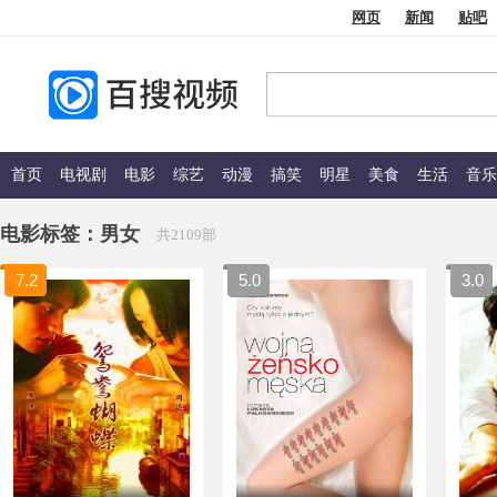
网页
新闻
贴吧
首页
电视剧
电影
综艺
动漫
搞笑
明星
美食
生活
音乐
电影标签：
男女
共2109部
7.2
5.0
3.0