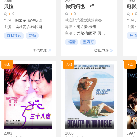
2006
2004
1993
贝拉
你妈妈也一样
电影
0
0
就在那荒淫放浪的青春
导演：
阿加多·蒙特沃德
导演
主演：
埃杜瓦多·维拉斯蒂吉
导演：
阿方索·卡隆
主演
主演：
盖尔·加西亚·贝纳尔
坦米·布兰查德
遠山
自我救赎
舒畅
煽情
迭戈·鲁纳
阿丽·兰德里
煽情
墨西哥
动情
玛丽贝尔· 瓦度
21世纪
类似电影
类似电影
Verónica Langer
玛丽亚·亚拉
6.0
7.0
7.0
2003
2006
1997