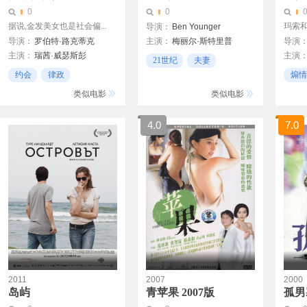
0
0
据说,金发美女也是社会偏...
玛索
导演：
Ben Younger
导演：
罗伯特·路克蒂克
主演：
梅丽尔·斯特里普
导演
主演：
瑞茜·威瑟斯彭
主演
乌玛·瑟曼
21世纪
夫妻
卢克·威尔逊
西尔维
布赖恩·加连保格
约会
律政
煽情
男女
塞尔玛·布莱尔
塞吉奥
约会日
男女
类似电影
类似电影
4.0
7.0
2011
2007
2000
岛屿
青苹果 2007版
孤男