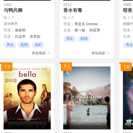
1992
2012
1986
与鸭共舞
香水有毒
暗夜
0
0
退休舞男
婚姻
导演：
李亚东 Donnie Lee
导演：
唐基明
主演：
蒋一铭
孙亚男
导演
主演：
任达华
吴君如
主演
李亚东
男女
剧情
叶玉卿
张铮
周文健
张盈
男女
剧情
粗犷
男女
成年人
类似电影
类似电影
7.0
7.5
7.0