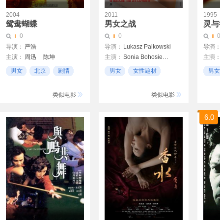
2004
2011
1995
鸳鸯蝴蝶
男女之战
灵与
0
0
导演：
严浩
导演：
Lukasz Palkowski
导演
主演：
周迅
陈坤
主演：
Sonia Bohosiewicz
主演
卢卡斯·帕克沃斯基
Maja Bohosiewicz
舒淇
男女
北京
剧情
男女
女性题材
男女
Jan Aleksandrowicz
剧情
Michal Aniol
类似电影
类似电影
Tamara Arciuch
Konrad Bugaj
6.0
索尼娅·波霍谢维兹
托马兹·卡罗拉克
沃伊塞克·梅