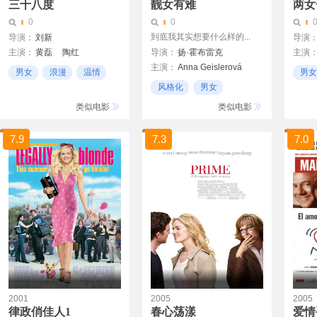
三十八度
靓女有难
两女
0
0
到底我其实想要什么样的...
导演：
刘新
导演
主演：
黄磊
陶红
导演：
扬·霍布雷克
主演
主演：
Anna Geislerová
谢雨欣
Heath
男女
浪漫
温情
男女
Jirí Schmitzer
风格化
男女
亚娜·布赖霍娃
客栈
类似电影
类似电影
7.9
7.3
7.0
2001
2005
2005
律政俏佳人1
春心荡漾
爱情