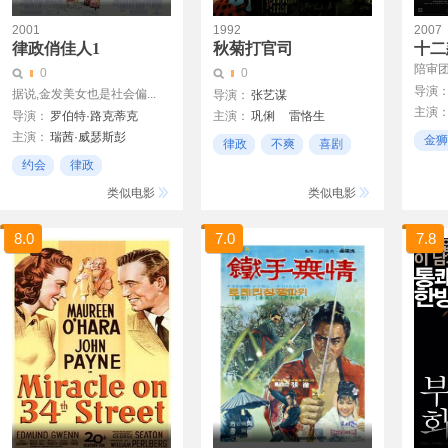
2001
1992
2007
律政俏佳人1
秋菊打官司
十二
陪审
0
0
导演
据说,金发美女也是社会偏...
导演：
张艺谋
主演
导演：
罗伯特·路克蒂克
主演：
巩俐
雷恪生
谢尔盖
主演：
瑞茜·威瑟斯彭
刘佩琦
戈治均
崔络文
金狮
律政
不爽
喜剧
维克多
卢克·威尔逊
林子
叶军
精彩
约会
律政
Mikha
塞尔玛·布莱尔
Liuchun Yang
约会日
类似电影
类似电影
Oleg 
Quesheng Lei
Wanqing Zhu
8.0
7.0
7.8
Luowen Cui
Huiqin Yang
Jianfa Wang
Zi Lin