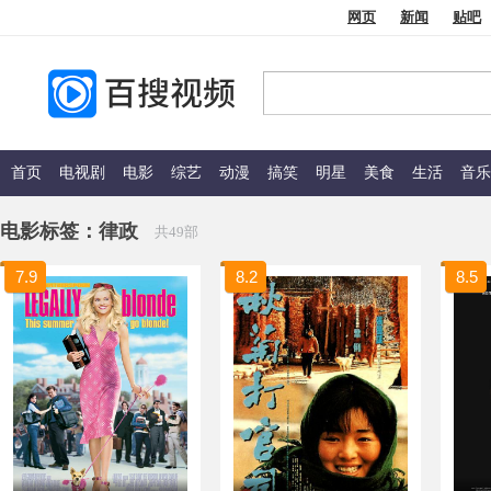
网页
新闻
贴吧
首页
电视剧
电影
综艺
动漫
搞笑
明星
美食
生活
音乐
电影标签：
律政
共49部
7.9
8.2
8.5