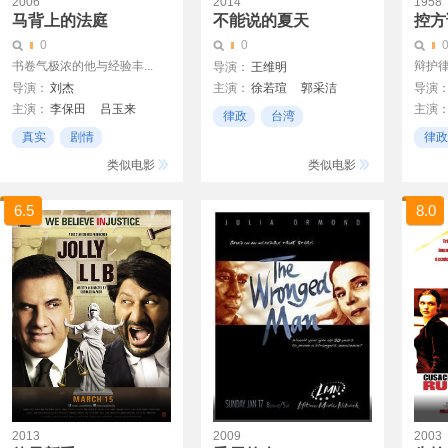
2006
2014
1958
马背上的法庭
不能说的夏天
控方
0
0
书卷气极浓的他与经验丰...
辩护
导演：
王维明
导演：
刘杰
主演：
徐若瑄
郭采洁
导演
主演：
李保田
吕玉来
主演
贾静雯
戴立忍
周幼婷
律政
台湾
杨亚宁
玛琳·
黄远
柯素云
夏宇童
真实
剧情
律政
真实案件
查尔斯
赖琳恩
个人观看
类似电影
类似电影
6.5
8.0
2013
2009
2003