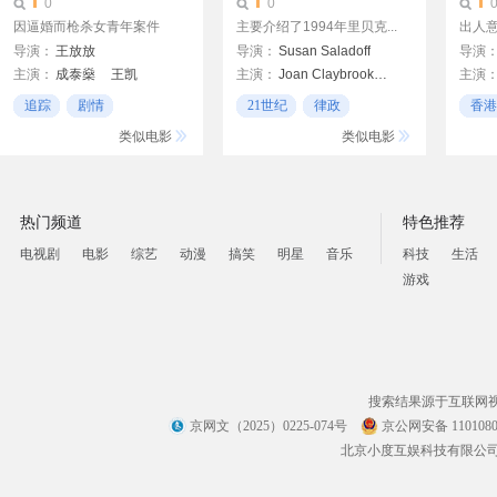
0
0
因逼婚而枪杀女青年案件
主要介绍了1994年里贝克...
出人意
导演：
王放放
导演：
Susan Saladoff
导演
主演：
成泰燊
王凯
主演：
Joan Claybrook Oliver Diaz Joanne Doroshow
主演
毛孩
黄海冰
杨佳音
金超
追踪
剧情
21世纪
律政
香港
马薇薇
戴江
章劼
主旋律
法律诉讼
类似电影
类似电影
蔡宜达
热门频道
特色推荐
电视剧
电影
综艺
动漫
搞笑
明星
音乐
科技
生活
游戏
搜索结果源于互联网
京网文（2025）0225-074号
京公网安备 1101080
北京小度互娱科技有限公司 