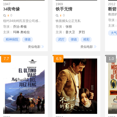
1947
1969
2012
34街奇缘
铁手无情
断箭
教授
0
0
导演
纽约34街柯氏百货公司感...
铁面捕头公正无私
主演
导演：
乔治·希顿
导演：
张彻
主演：
玛琳·奥哈拉
主演：
姜大卫
罗烈
大气
娜塔利·伍德
约翰·佩恩
午马
古龙
李菁
房勉
精神病院
律政
武打
律政
精彩
埃德蒙·戈温
陈星
谷峰
张佩山
两辈人
类似电影
类似电影
蓝伟烈
郑雷
王光裕
金童
刘刚
王钟
7.7
6.9
1.0