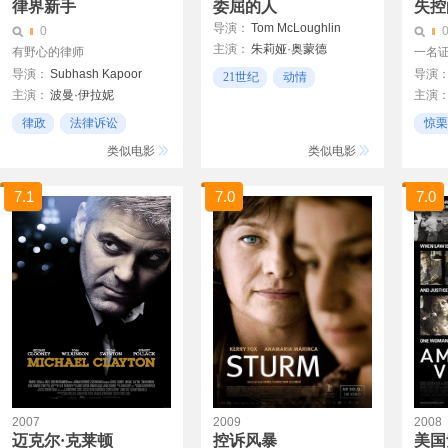
律界新手
委屈的人
失控
导演：
Tom McLoughlin
0
主演：
朱莉娅·奥蒙德
有野心的律师
一名证
马赫莎拉哈什巴兹·阿里
导演：
Subhash Kapoor
导演
21世纪
动情
主演：
波曼·伊拉妮
主演
凄凉
阿尔沙德·瓦尔斯
吉恩·
律政
法律诉讼
惊栗
阿姆瑞塔·拉奥
达斯汀
喜剧
风格
类似电影
类似电影
蕾切尔
7.1
7.0
7.0
2007
2009
2008
迈克尔·克莱顿
控诉风暴
美国