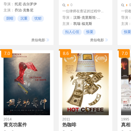
导演：
托尼·吉尔罗伊
0
主演：
乔治·克鲁尼
Tony Gilroy
一位律师在查证的过程中...
一切都
汤姆·威尔金森
导演：
汉斯-克里斯坦·施密特
导演
阴暗
沉重
忧郁
蒂尔达·斯文顿
主演：
凯瑞·福克斯
主演
安娜玛丽亚·玛琳卡
威尔·
扣人心弦
惊栗
惊栗
斯蒂芬·迪兰
迈克尔
精彩
忧伤
类似电影
类似电影
罗夫·拉斯加德
Alexander Fehling
7.0
8.6
7.0
2014
2011
1995
黄克功案件
热咖啡
真相