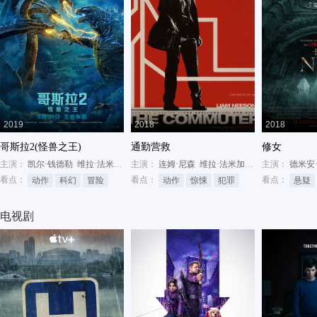
2019
2018
2018
哥斯拉2(怪兽之王)
通勤营救
修女
主演：
凯尔·钱德勒
维拉·法米加
米莉·波比·布朗
主演：
连姆·尼森
维拉·法米加
帕特里克·威尔森
主演：
德米安
看点：
看点：
看点：
动作
科幻
冒险
动作
惊悚
犯罪
悬疑
电视剧