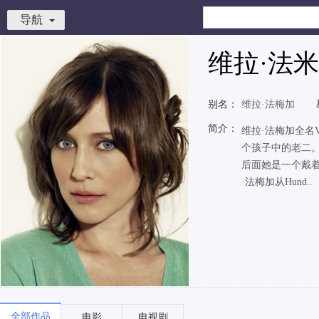
导航
维拉·法
别名：
维拉·法梅加
简介：
维拉·法梅加全名Vera 
个孩子中的老二
后面她是一个戴着
·法梅加从Hund..
全部作品
电影
电视剧