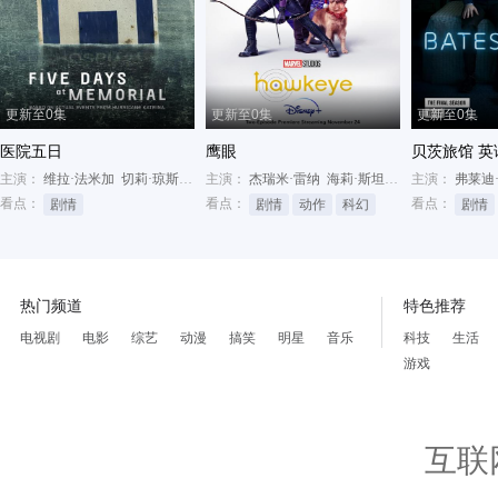
更新至0集
更新至0集
更新至0集
医院五日
鹰眼
贝茨旅馆 英
主演：
维拉·法米加
切莉·琼斯
罗伯特·派恩
主演：
杰瑞米·雷纳
海莉·斯坦菲尔德
主演：
维拉·法米
弗莱迪
看点：
看点：
看点：
剧情
剧情
动作
科幻
剧情
热门频道
特色推荐
电视剧
电影
综艺
动漫
搞笑
明星
音乐
科技
生活
游戏
互联