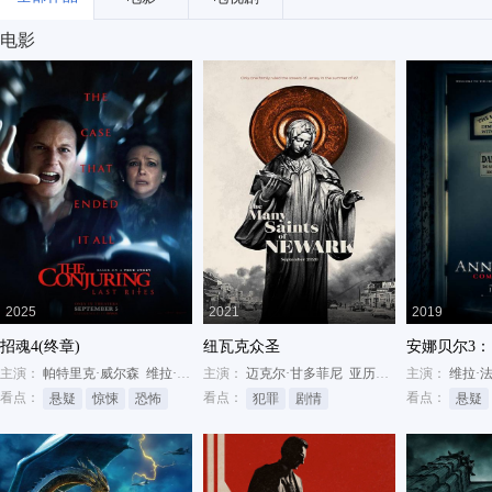
电影
2025
2021
2019
招魂4(终章)
纽瓦克众圣
安娜贝尔3
主演：
帕特里克·威尔森
维拉·法米加
主演：
米娅·汤姆林森
迈克尔·甘多菲尼
亚历桑德罗·尼沃拉
主演：
维拉·
维拉
看点：
看点：
看点：
悬疑
惊悚
恐怖
犯罪
剧情
悬疑