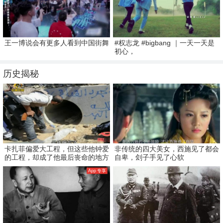
王一博说会有更多人看到中国街舞
#权志龙 #bigbang ｜一天一天是
初心，
历史揭秘
卡扎菲偏爱大工程，但这些他钟爱
非传统的四大美女，西施见了都会
的工程，却成了他最后丧命的地方
自卑，刽子手见了心软
App 专享