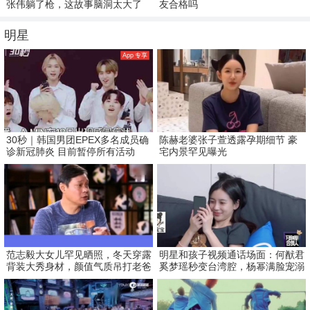
张伟躺了枪，这故事脑洞太大了
友合格吗
明星
App 专享
30秒｜韩国男团EPEX多名成员确
陈赫老婆张子萱透露孕期细节 豪
诊新冠肺炎 目前暂停所有活动
宅内景罕见曝光
范志毅大女儿罕见晒照，冬天穿露
明星和孩子视频通话场面：何猷君
背装大秀身材，颜值气质吊打老爸
奚梦瑶秒变台湾腔，杨幂满脸宠溺