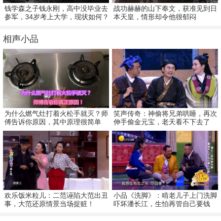
钱学森之子钱永刚，高中没毕业去
战功赫赫的山下奉文，获准见到日
参军，34岁考上大学，现状如何？
本天皇，情形却令他很郁闷
相声小品
为什么燃气灶打着火松手就灭？师
笑声传奇：神偷将兄弟哄睡，再次
傅告诉你原因，其中原理很简单
伸手偷金元宝，老天看不下去了
欢乐饭米粒儿：二范诬陷大范出丑
小品《洗脚》：啃老儿子上门洗脚
事，大范还原情景当场捉赃！
吓坏潘长江，生怕再管自己要钱