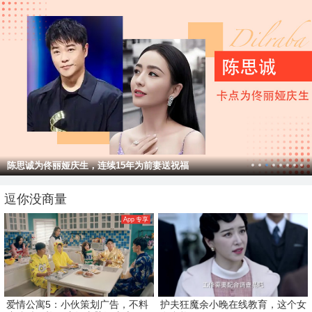
《歌手》总决赛！14位歌手带来开场秀
逗你没商量
App 专享
爱情公寓5：小伙策划广告，不料
护夫狂魔余小晚在线教育，这个女