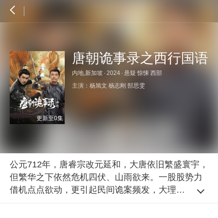
唐朝诡事录之西行国语
内地,新加坡
·
2024
·
悬疑 惊悚 西部
主演：
杨旭文
杨志刚
郜思雯
更新至0集
公元712年，唐睿宗改元延和，大唐依旧繁盛寰宇，
但繁华之下依然危机四伏、山雨欲来。一股股势力
借机点点欲动，更引起民间诡案频发，大理寺少卿
卢凌风（杨旭文 饰）和乾陵丞苏无名（杨志刚 饰）
又将遇到怎样的志怪谜局？西行之路，境遇难测。