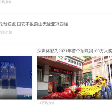
37热力值
玟哉送点 国安不敌蔚山无缘亚冠四强
3万热力值
07:17
1.1万热力值