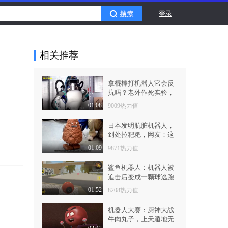
登录
相关推荐
拿棍棒打机器人它会反
抗吗？老外作死实验，
网友：太欺负“人”了！
01:08
9009热力值
日本发明肮脏机器人，
到处拉粑粑，网友：这
个好玩，恶作剧必备！
01:09
9871热力值
鲨鱼机器人：机器人被
追击后变成一颗球逃跑
会发生什么
01:52
8208热力值
机器人大赛：厨神大战
牛肉丸子，上天遁地无