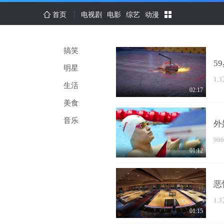
首页
电视剧
电影
综艺
动漫
搞笑
5
明星
1.
生活
02:17
美食
音乐
外
98
01:12
恶
1.
01:15