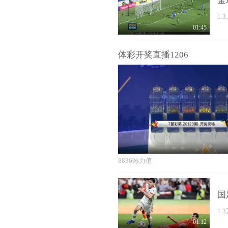
金
1.
01:45
体彩开奖直播1206
8836热力值
国
1.
01:12