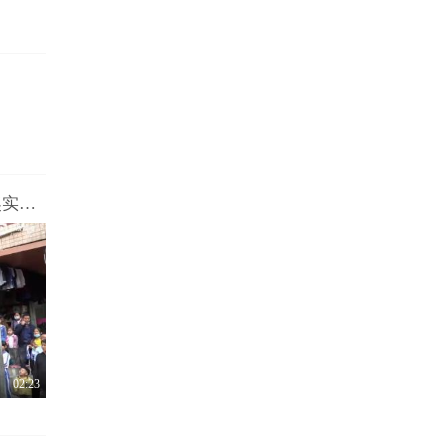
深圳体彩为2021年首个顶呱刮100万大奖实体店庆功
02:23