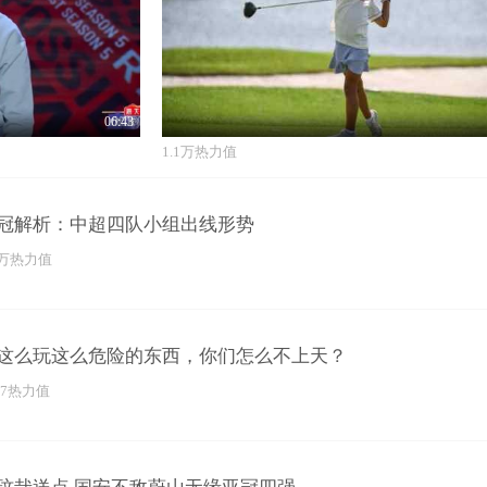
06:43
1.1万热力值
冠解析：中超四队小组出线形势
3万热力值
这么玩这么危险的东西，你们怎么不上天？
37热力值