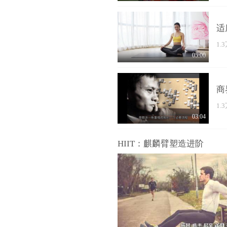
适
1.
05:00
商
1.
03:04
HIIT：麒麟臂塑造进阶