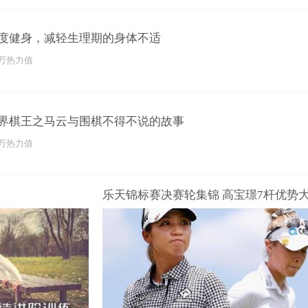
度健身，减轻生理期的身体不适
3万热力值
界棋王之马云与围棋不得不说的故事
3万热力值
乐天锦标赛决赛轮集锦 高宝璟7杆优势