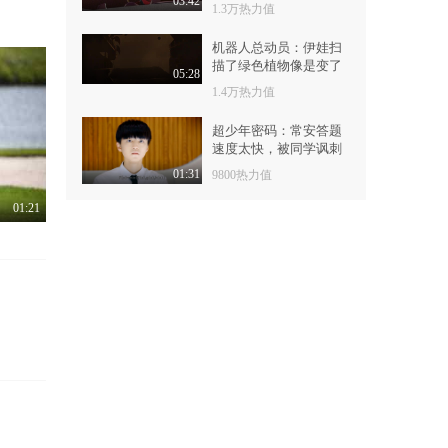
所不能！
03:42
1.3万热力值
机器人总动员：伊娃扫
描了绿色植物像是变了
05:28
样，瓦力不知所措
1.4万热力值
超少年密码：常安答题
速度太快，被同学讽刺
不公平，他是机器人
01:31
9800热力值
01:21