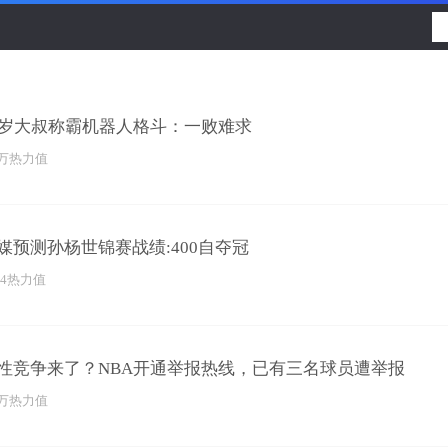
已为您推荐了10+条视频
9岁大叔称霸机器人格斗：一败难求
3万热力值
媒预测孙杨世锦赛战绩:400自夺冠
64热力值
性竞争来了？NBA开通举报热线，已有三名球员遭举报
3万热力值