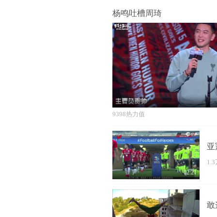
杨鸣吐槽周琦
9398热力值
亚
1.
02:21
敢