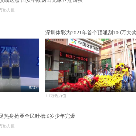
玟哉送点 国安不敌蔚山无缘亚冠四强
3万热力值
07:17
1.1万热力值
足热身抢圈全民吐槽:6岁少年完爆
3万热力值