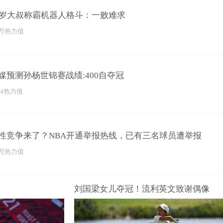
9岁大叔称霸机器人格斗：一败难求
3万热力值
媒预测孙杨世锦赛战绩:400自夺冠
64热力值
性竞争来了？NBA开通举报热线，已有三名球员遭举报
3万热力值
刘国梁女儿夺冠！流利英文致谢偶像