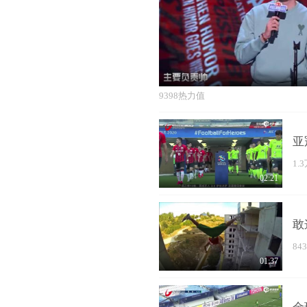
9398热力值
亚
1.
02:21
敢
84
01:37