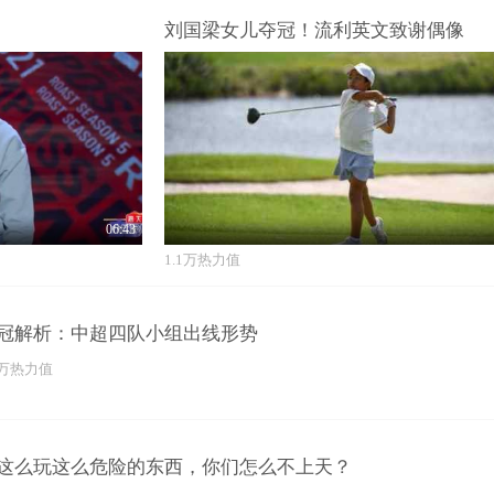
刘国梁女儿夺冠！流利英文致谢偶像
06:43
1.1万热力值
冠解析：中超四队小组出线形势
3万热力值
这么玩这么危险的东西，你们怎么不上天？