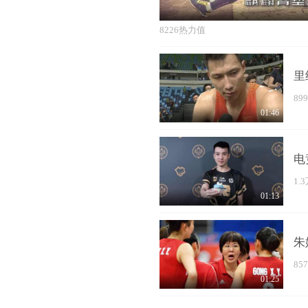
8226热力值
里
89
01:46
电
1.
01:13
朱
85
01:25