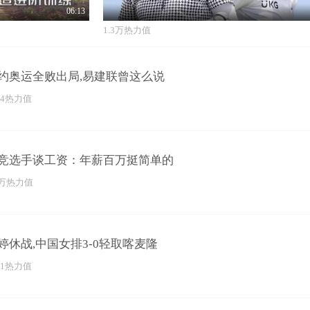
06:13
1.3万热力值
约奥运全败出局,易建联曾这么说
94热力值
竞选手谈工资：年薪百万挺简单的
3万热力值
婷休战,中国女排3-0轻取喀麦隆
71热力值