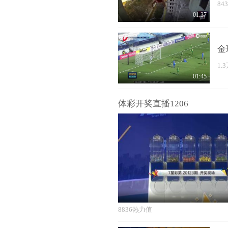
84
01:37
金
1.
01:45
体彩开奖直播1206
8836热力值