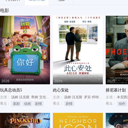
电影
2026
2025
2025
玩具总动员5
此心安处
腓尼基计划
主演：
汤姆·汉克斯
蒂姆·艾伦
琼·库萨克
主演：
汤姆·汉克斯
罗宾·怀特
保罗·贝坦尼
主演：
本尼西
看点：
看点：
看点：
喜剧
动画
剧情
剧情
动作