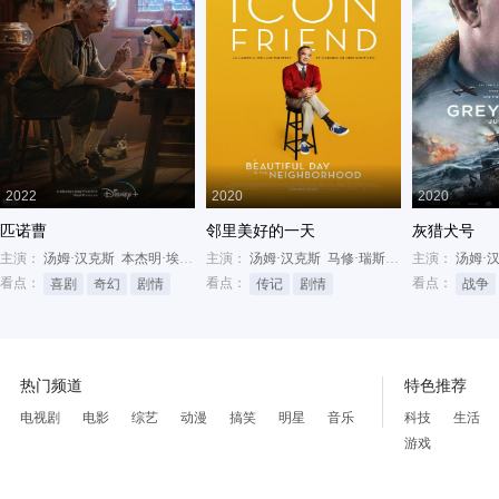
2022
2020
2020
匹诺曹
邻里美好的一天
灰猎犬号
主演：
汤姆·汉克斯
本杰明·埃文·安斯沃思
主演：
汤姆·汉克斯
卢克·伊万斯
马修·瑞斯
苏珊·卡莉奇·沃森
主演：
汤姆·
看点：
看点：
看点：
喜剧
奇幻
剧情
传记
剧情
战争
热门频道
特色推荐
电视剧
电影
综艺
动漫
搞笑
明星
音乐
科技
生活
游戏