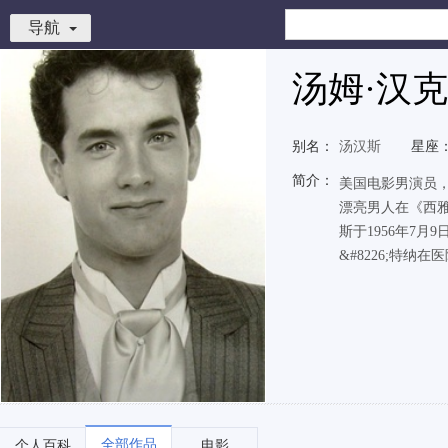
导航
汤姆·汉
别名：
汤汉斯
星座
简介：
美国电影男演员
漂亮男人在《西雅
斯于1956年7月
&#8226;特纳在
全部作品
个人百科
电影