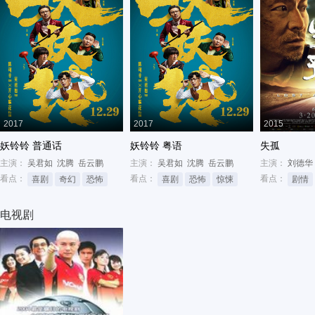
2017
2017
2015
妖铃铃 普通话
妖铃铃 粤语
失孤
主演：
吴君如
沈腾
岳云鹏
主演：
吴君如
沈腾
岳云鹏
主演：
刘德华
看点：
看点：
看点：
喜剧
奇幻
恐怖
喜剧
恐怖
惊悚
剧情
电视剧