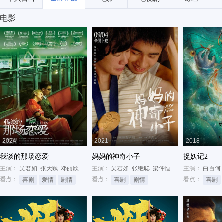
电影
2024
2021
2018
我谈的那场恋爱
妈妈的神奇小子
捉妖记2
主演：
吴君如
张天赋
邓丽欣
主演：
吴君如
张继聪
梁仲恒
主演：
白百何
看点：
看点：
看点：
喜剧
爱情
剧情
喜剧
剧情
喜剧