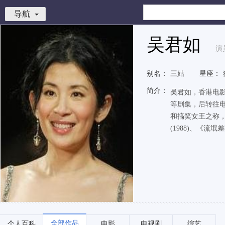
导航
吴君如
演
别名：
三姑
星座：
简介：
吴君如，香港电影
等剧集，后转往电
和搞笑女王之称，
(1988)、《流氓差婆
全部作品
个人百科
电影
电视剧
综艺