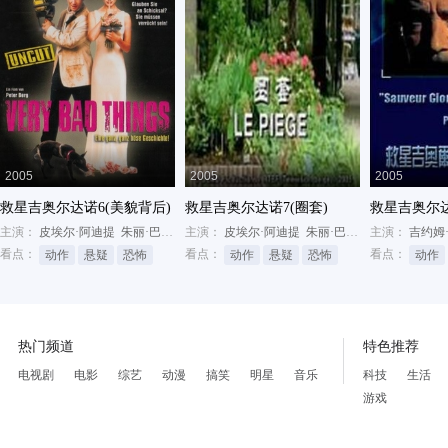
2005
2005
2005
救星吉奥尔达诺6(美貌背后)
救星吉奥尔达诺7(圈套)
救星吉奥尔达
主演：
皮埃尔·阿迪提
朱丽·巴塔伊
主演：
菲利普·卡鲁瓦
皮埃尔·阿迪提
朱丽·巴塔伊
主演：
伊丽莎白·布
吉约姆
看点：
看点：
看点：
动作
悬疑
恐怖
动作
悬疑
恐怖
动作
热门频道
特色推荐
电视剧
电影
综艺
动漫
搞笑
明星
音乐
科技
生活
游戏