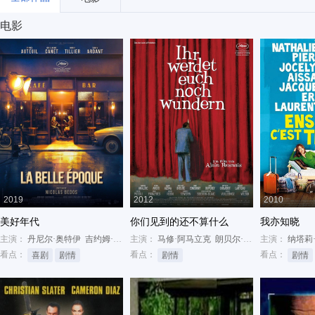
电影
2019
2012
2010
美好年代
你们见到的还不算什么
我亦知晓
主演：
丹尼尔·奥特伊
吉约姆·卡内
主演：
多莉亚·蒂利耶
马修·阿马立克
朗贝尔·维尔森
主演：
米歇尔·皮
纳塔莉
看点：
看点：
看点：
喜剧
剧情
剧情
剧情