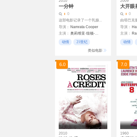
2010
2009
一分钟
大开眼
0
0
这部电影记录了一个乳腺...
由塔巴克曼
导演：
Namrata Cooper
导演：
Ha
主演：
奥莉维亚·纽顿-约翰
主演：
Ra
威廉·鲍德温
Zohar Str
动情
21世纪
动情
凯莉·麦吉利斯
剧情
以色列
类似电影
6.0
7.0
2010
1960