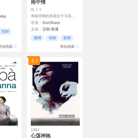
雨中情
0
美丽开朗的美国女子与英...
eMay
导演：
DonSharp
主演：
莎朗·斯通
忧郁
克里斯托弗·卡赞诺夫
煽情
动情
剧情
类似电影
类似电影
8.3
1993
心荡神驰