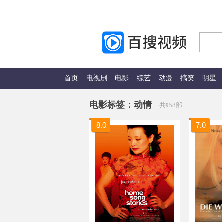
首页
电视剧
电影
综艺
动漫
搞笑
明星
电影标签：
动情
共958部
8.0
7.0