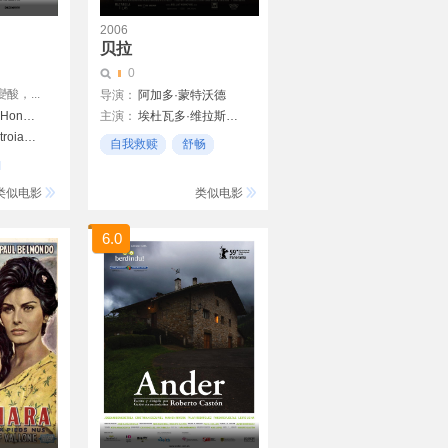
2006
贝拉
0
，...
导演：
阿加多·蒙特沃德
Christophe Honoré
主演：
埃杜瓦多·维拉斯蒂吉
Chiara Mastroianni
坦米·布兰查德
自我救赎
舒畅
阿丽·兰德里
动情
类似电影
类似电影
6.0