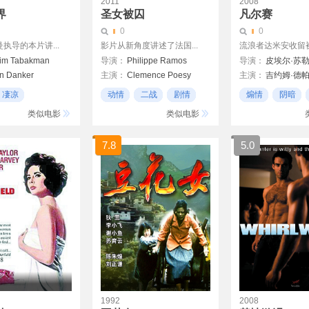
2011
2008
界
圣女被囚
凡尔赛
0
0
执导的本片讲...
影片从新角度讲述了法国...
流浪者达米安收留被遗
im Tabakman
导演：
Philippe Ramos
导演：
皮埃尔·苏
n Danker
主演：
Clemence Poesy
主演：
吉约姆·德
auss
Mathieu Amalric
Max Baissette de Malglaive
凄凉
动情
二战
剧情
煽情
阴暗
Judith Chemla
类似电影
类似电影
奥雷·阿蒂卡
帕特里克·德康
7.8
5.0
1992
2008