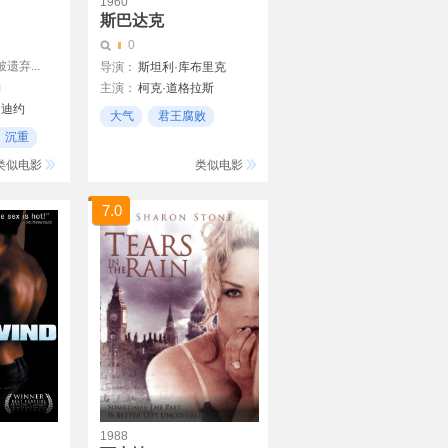
1960
斯巴达克
0
弃...
导演：
斯坦利·库布里克
勒
主演：
柯克·道格拉斯
帕迪约
大气
君王腐败
沉重
造反
类似电影
类似电影
7.0
1988