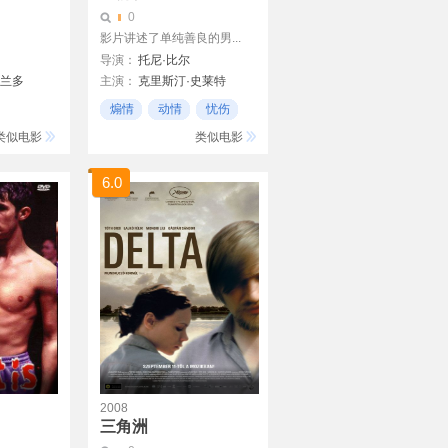
0
影片讲述了单纯善良的男...
导演：
托尼·比尔
奥兰多
主演：
克里斯汀·史莱特
玛丽莎·托梅
煽情
动情
忧伤
罗西·培瑞兹
类似电影
类似电影
6.0
2008
三角洲