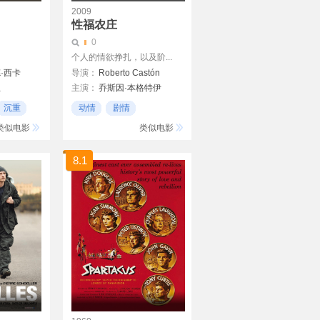
2009
性福农庄
0
个人的情欲挣扎，以及阶...
·西卡
导演：
Roberto Castón
兰
主演：
乔斯因·本格特伊
Christian Esquivel
沉重
动情
剧情
Jose Kruz Gurrutxaga
又哭又笑
类似电影
类似电影
8.1