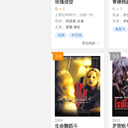
玫瑰信贷
青楼艳
0
0
上世纪40年代，法国一对...
导演：
丹
导演：
阿莫斯·吉泰
主演：
伊
主演：
蕾雅·赛杜
劳伦斯·哈
奥斯卡
瓦莱丽亚·布诺妮·泰特琪
贝蒂·菲尔
动情
年代戏
经典
阿丽尔·朵巴丝勒
迪娜·梅瑞
风格化
类似电影
艾尔莎·泽贝斯坦
杰弗瑞·林
格雷戈瓦·勒普兰斯·林盖
7.0
5.0
皮埃尔·阿迪提
2004
2013
生命翻筋斗
罗密欧