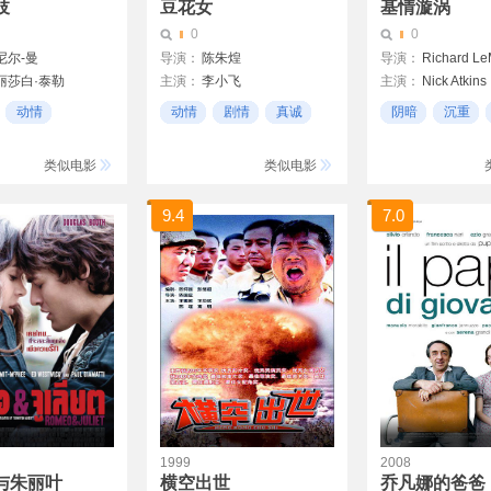
妓
豆花女
基情漩涡
0
0
尼尔-曼
导演：
陈朱煌
导演：
Richard L
丽莎白·泰勒
主演：
李小飞
主演：
Nick Atkins
维
Karmine Alers
动情
动情
剧情
真诚
阴暗
沉重
德
埃迪·费舍
Brad Anderson
尔
类似电影
类似电影
恩
9.4
7.0
1999
2008
与朱丽叶
横空出世
乔凡娜的爸爸