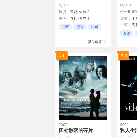
0
0
心意相通
导演：
凯特·休特兰
主演：
艾比·考尼什
导演：
卡
主演：
海
Lynette Curran
阴暗
沉重
忧郁
道格拉斯·
萨姆·沃辛顿
友谊
霍利·亨特
类似电影
戴米恩·路
柯蒂·斯密
7.0
6.0
保罗·吉亚
爱德·维斯
克里斯蒂安
达米彦·奥
莱丝利·曼
劳拉·莫瑞
斯特兰·
2007
2001
四处散落的碎片
私人生