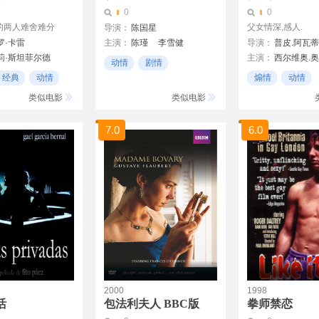
0
0
的两人难舍难分
父女情深,感人.
导演：
陈国星
罗·卡雷
主演：
陈瑾
李雪健
导演：
普皮.阿瓦蒂
莉·斯坦菲尔德
主演：
西尔维奥.
李幼斌
高明
动情
剧情
布斯
弗朗西斯卡.内莉
经典
动情
煽情
动情
真实案件
年代戏
类似电影
类似电影
易斯
特-麦菲
7.0
6.0
玛提
特维克
·库克
图
维尔
娜塔莎· 麦克艾霍恩
特
斯卡斯加德
2000
1998
活
包法利夫人 BBC版
拳师禁恋