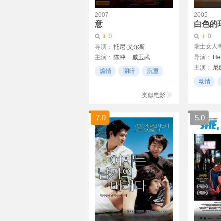
2007
2005
意
白色的
0
0
瑞士女人考
导演：
托尼·艾尔斯
主演：
陈冲
戚玉武
导演：
Tony Ayres
主演：
尼
骆佳炜
煽情
阴暗
沉重
雅基·伊多
动情
肯尼亚
类似电影
7.0
5.0