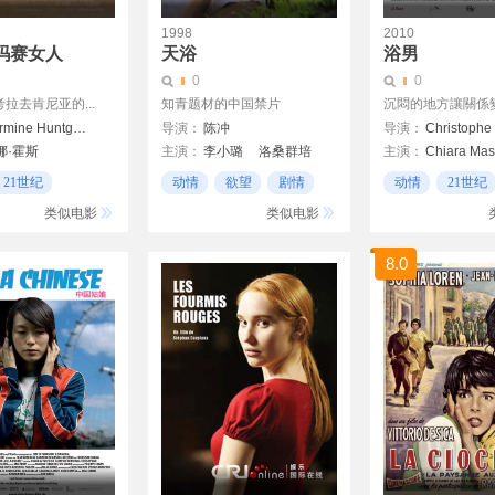
1998
2010
玛赛女人
天浴
浴男
0
0
拉去肯尼亚的...
知青题材的中国禁片
沉悶的地方讓關係變酸
Hermine Huntgeburth
导演：
陈冲
导演：
娜·霍斯
主演：
李小璐
洛桑群培
主演：
钱正
高洁
吕乐
Rabah Zahi
21世纪
动情
欲望
剧情
动情
21世纪
李织织
Kate Moran
剧情
类似电影
类似电影
Lahcen el Mazouzi
Andréas Leflamand
8.0
Ronald Piwele
Sebastian D'Az