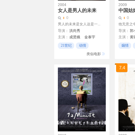
2004
2009
女人是男人的未来
中国姑
0
0
男人的未来是女人这是一...
他无意之中
导演：
洪尚秀
导演：
郭
主演：
成贤娥
金泰宇
主演：
黄
刘智泰
吴达洙
严秀贞
21世纪
动情
煽情
金泰佑
Ho-jung Kim
ChrisRym
忧伤
动情
类似电影
吴达庶
7.4