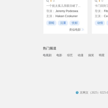
0
0
一个犹太孤儿亲眼目睹了...
卡门回到了
导演：
Jeremy Podeswa
导演：
Fit
主演：
Hakan Coskuner
主演：
Cec
Themis Bazaka
阴暗
沉重
忧郁
动情
Luis Zie
阿根廷
类似电影
热门频道
电视剧
电影
综艺
动漫
搞笑
明星
京网文（2025）0225-