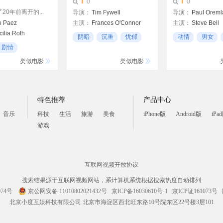
0
0
20年前离开的...
导演：
Tim Fywell
导演：
Paul Orem
o Paez
主演：
Frances O'Connor
主演：
Steve Bell
ilia Roth
Hugh Bonneville
Ian Rose
罗杰·
阴暗
沉重
忧郁
动情
男女
Gael García Bernal
剧情
mbrowsky
类似电影
类似电影
特色推荐
产品中心
音乐
科技
生活
旅游
美食
iPhone版
Android版
iPa
游戏
互联网视频开放协议
搜索结果源于互联网视频网站，系计算机系统根据搜索热度自动排列
074号
京公网安备 11010802021432号
京ICP备16030610号-1
京ICP证161073号
北京小度互娱科技有限公司 北京市海淀区西北旺东路10号院东区22号楼3层101