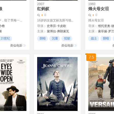
2007
1960
娘
红蚂蚁
烽火母女泪
0
0
，给了李梅一...
16岁的女孩艾丽克斯与他...
烽火母女泪
小橹
导演：
史蒂芬·卡皮欧
导演：
维托里奥·德
璐
主演：
黛博拉·弗朗索瓦
主演：
索菲娅·罗
GeoffreyHutchings
Frédéric Pierrot
让-保罗·贝尔蒙多
21世纪
阴暗
沉重
忧郁
战士
阴暗
an
亚瑟·约格诺特
艾伦诺拉·布朗
类似电影
类似电影
卡尔洛·尼奇
7.5