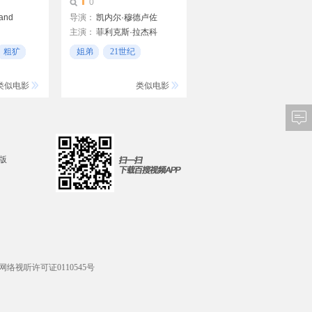
0
land
导演：
凯内尔·穆德卢佐
主演：
菲利克斯·拉杰科
Kornél Mundruczó
达尔特雷
奥丝·图思
莉莉·莫罗利
粗犷
姐弟
21世纪
动情
类似电影
类似电影
d版
网络视听许可证0110545号