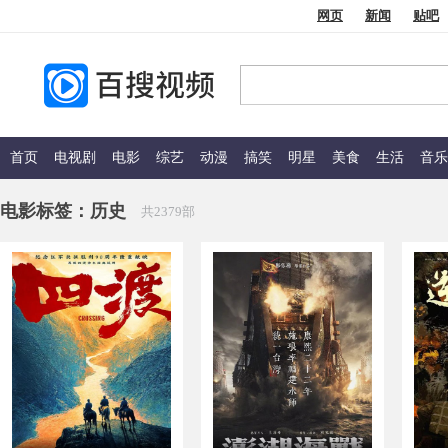
网页
新闻
贴吧
首页
电视剧
电影
综艺
动漫
搞笑
明星
美食
生活
音乐
电影标签：
历史
共2379部