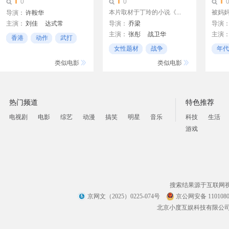
0
0
本片取材于丁玲的小说《...
被妈妈
导演：
许鞍华
主演：
刘佳
达式常
导演：
乔梁
导演
主演：
张彤
战卫华
主演
阿依努尔
香港
动作
武打
张少华
波姬·
女性题材
战争
年代
Franc
人性
剧情
类似电影
类似电影
Anton
热门频道
特色推荐
电视剧
电影
综艺
动漫
搞笑
明星
音乐
科技
生活
游戏
搜索结果源于互联网
京网文（2025）0225-074号
京公网安备 1101080
北京小度互娱科技有限公司 