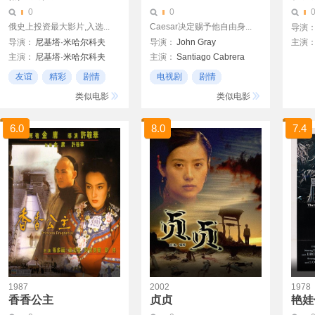
0
0
俄史上投资最大影片,入选...
Caesar决定赐予他自由身...
导演
导演：
尼基塔·米哈尔科夫
导演：
John Gray
主演
主演：
尼基塔·米哈尔科夫
主演：
Santiago Cabrera
邓泽
欧列格·米契柯夫
Vincent Regan
兰岚
友谊
精彩
剧情
电视剧
剧情
安德烈·潘因
Emily Blunt
许淳
动作
类似电影
类似电影
6.0
8.0
7.4
1987
2002
1978
香香公主
贞贞
艳娃