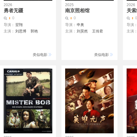
2026
2025
2026
勇者无疆
南京照相馆
关索
0
0
导演：
翌翔
导演：
申奥
导演
主演：
刘思博
郭艳
主演：
刘昊然
王传君
主演
何达
刘玮婷
高文
高叶
王骁
周游
陈都
高名扬
曹羽
张喜来
杨恩又
原岛大地
周奥杰
王真儿
类似电影
类似电影