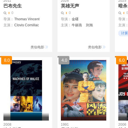
2011
2026
2025
巴布先生
英雄无声
暗杀1
0
0
导演：
Thomas Vincent
导演：
金曙
导演
主演：
Clovis Cornillac
主演：
牛丽燕
刘旭
主演
Marc Zinga
锦泷
计算
互联
类似电影
类似电影
8.0
4.0
6.0
2008
1991
2006