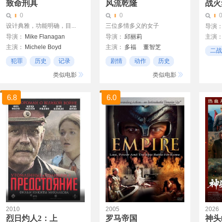
致命刑具
风流乾隆
战火
0
0
设计典雅，功能明确，目...
三位多情多义的女子
导演
导演：
Mike Flanagan
导演：
邱丽莉
主演
主演：
Michele Boyd
主演：
多福
董智芝
Mark Betancourt
伯娜德
二战
Sybil
犯罪
历史
记录
剧情
动作
历史
类似电影
类似电影
6.8
6.0
2010
2005
2026
烈日灼人2：上
罗马帝国
神头