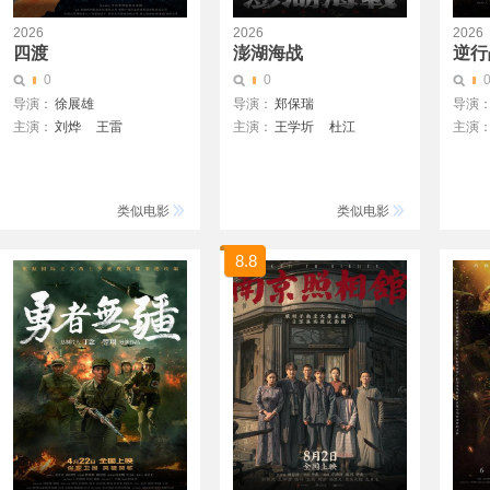
2026
2026
2026
四渡
澎湖海战
逆行
0
0
导演：
徐展雄
导演：
郑保瑞
导演
主演：
刘烨
王雷
主演：
王学圻
杜江
主演
王志飞
于适
王耀庆
易烊千玺
侯雯元
江水
许魏洲
王天辰
李晨
罗一舟
梁恩
士林
类似电影
类似电影
池瑞
8.8