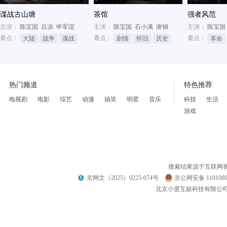
谍战古山塘
茶馆
强者风范
主演：
陈宝国
吕凉
申军谊
主演：
陈宝国
石小满
谢钢
主演：
陈宝国
看点：
看点：
看点：
大陆
战争
谍战
剧情
怀旧
历史
革命
热门频道
特色推荐
电视剧
电影
综艺
动漫
搞笑
明星
音乐
科技
生活
游戏
搜索结果源于互联网
京网文（2025）0225-074号
京公网安备 1101080
北京小度互娱科技有限公司 