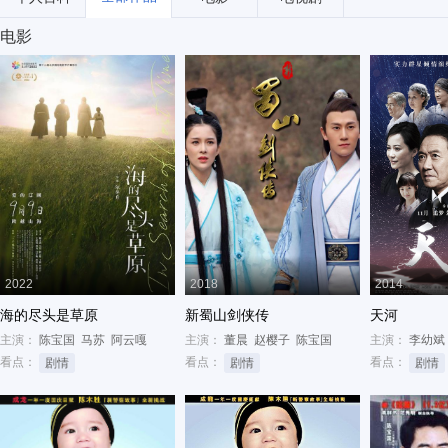
电影
2022
2018
2014
海的尽头是草原
新蜀山剑侠传
天河
主演：
陈宝国
马苏
阿云嘎
主演：
董晨
赵樱子
陈宝国
主演：
李幼斌
看点：
看点：
看点：
剧情
剧情
剧情