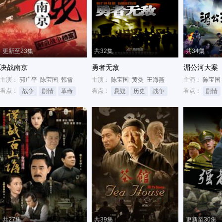
更新至23集
共32集
共34集
决战南京
勇者无敌
湄公河大案
主演：
郭广平
陈宝国
韩雪
主演：
陈宝国
黄曼
王海燕
主演：
陈宝国
看点：
看点：
看点：
战争
剧情
革命
悬疑
历史
战争
剧情
共27集
共39集
更新至30集