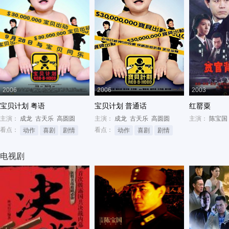
2006
2006
2003
宝贝计划 粤语
宝贝计划 普通话
红罂粟
主演：
成龙
古天乐
高圆圆
主演：
成龙
古天乐
高圆圆
主演：
陈宝国
看点：
看点：
动作
喜剧
剧情
动作
喜剧
剧情
电视剧