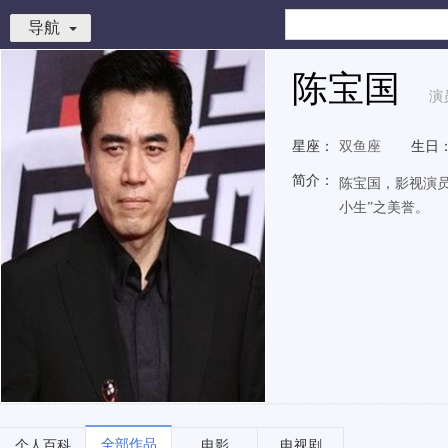
导航
陈宝国
演
星座：
双鱼座
生日
简介：
陈宝国，影视演
小生”之美誉。
全部作品
个人百科
电影
电视剧