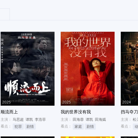
2025
2025
2024
顺流而上
我的世界没有我
挡马夺刀
主演：
马思超
谭凯
李浩菲
主演：
田海蓉
谭凯
田海嫣
主演：
松
看点：
看点：
看点：
犯罪
剧情
家庭
剧情