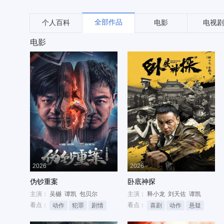
全部作品
个人百科
电影
电视剧
电影
2026
2026
伪钞重案
卧底神探
主演：
吴樾
谭凯
包贝尔
主演：
释小龙
刘天佐
谭凯
看点：
看点：
动作
犯罪
剧情
喜剧
动作
悬疑