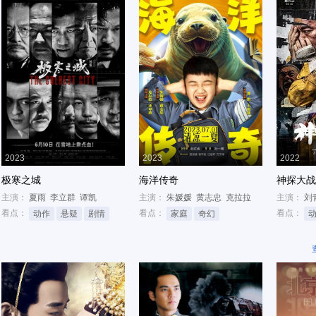
2023
2023
2022
极寒之城
海洋传奇
神探大战
主演：
夏雨
李立群
谭凯
主演：
朱媛媛
黄志忠
克拉拉
主演：
刘
看点：
看点：
看点：
动作
悬疑
剧情
家庭
奇幻