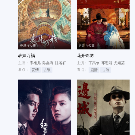
更新至0集
更新至0集
表妹万福
花开锦绣
主演：
宋祖儿
陈鑫海
陈若轩
主演：
丁禹兮
邓恩熙
尤靖茹
看点：
看点：
爱情
古装
剧情
古装