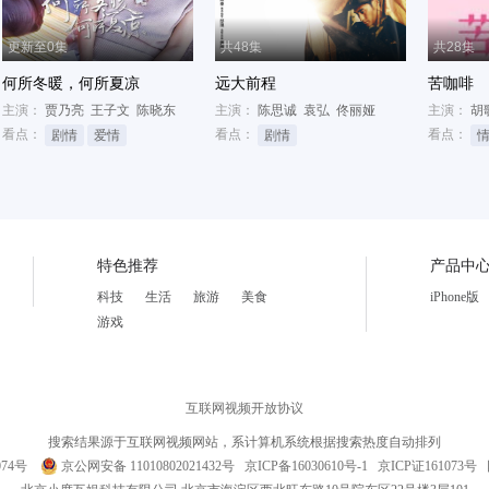
更新至0集
共48集
共28集
何所冬暖，何所夏凉
远大前程
苦咖啡
主演：
贾乃亮
王子文
陈晓东
主演：
陈思诚
袁弘
佟丽娅
主演：
胡
看点：
看点：
看点：
剧情
爱情
剧情
特色推荐
产品中
科技
生活
旅游
美食
iPhone版
游戏
互联网视频开放协议
搜索结果源于互联网视频网站，系计算机系统根据搜索热度自动排列
074号
京公网安备 11010802021432号
京ICP备16030610号-1
京ICP证161073号