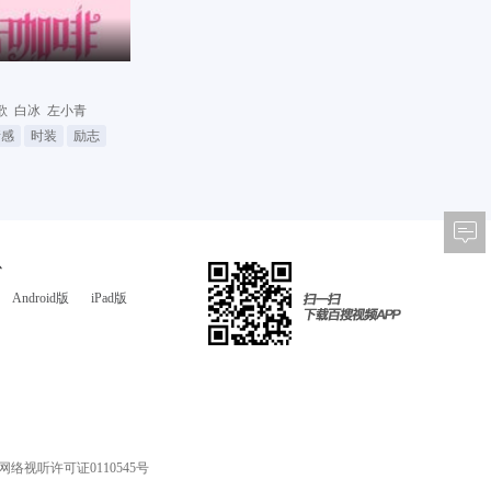
歌
白冰
左小青
情感
时装
励志
心
Android版
iPad版
网络视听许可证0110545号