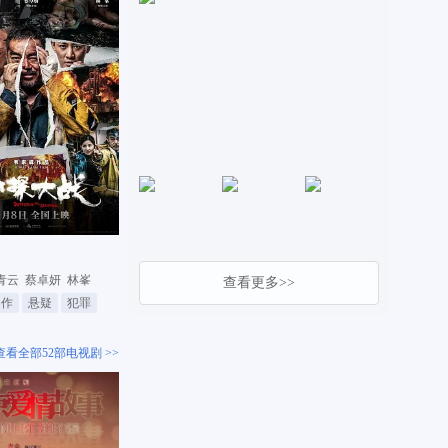
青云
蔡卓妍
林峯
查看更多>>
动作
悬疑
犯罪
查看全部52部电视剧 >>