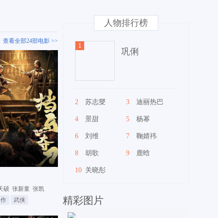
人物排行榜
查看全部24部电影 >>
巩俐
2
苏志燮
3
迪丽热巴
4
景甜
5
杨幂
6
刘维
7
鞠婧祎
8
胡歌
9
鹿晗
10
关晓彤
天硕
张新童
张凯
精彩图片
动作
武侠