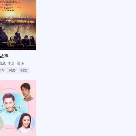
故事
思成
李晨
张译
爱情
时装
都市