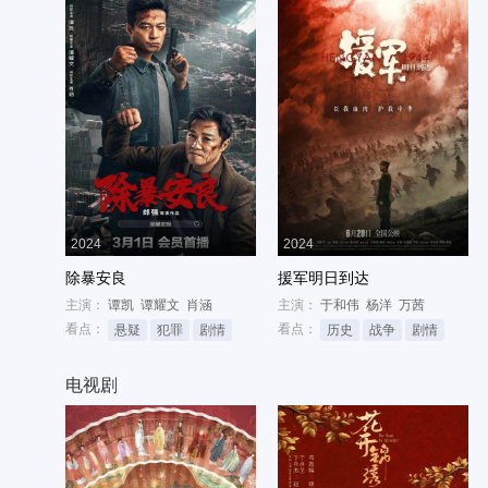
2024
2024
除暴安良
援军明日到达
主演：
谭凯
谭耀文
肖涵
主演：
于和伟
杨洋
万茜
看点：
看点：
悬疑
犯罪
剧情
历史
战争
剧情
电视剧