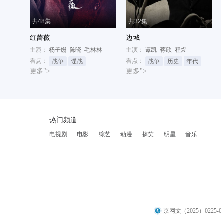
共48集
共32集
红蔷薇
边城
主演：
杨子姗
陈晓
毛林林
主演：
谭凯
蒋欣
程煜
看点：
看点：
战争
谍战
战争
历史
年代
更多">
更多">
热门频道
电视剧
电影
综艺
动漫
搞笑
明星
音乐
京网文（2025）0225-