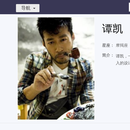
导航
谭凯
星座：
摩羯座
简介：
谭凯，
入的设