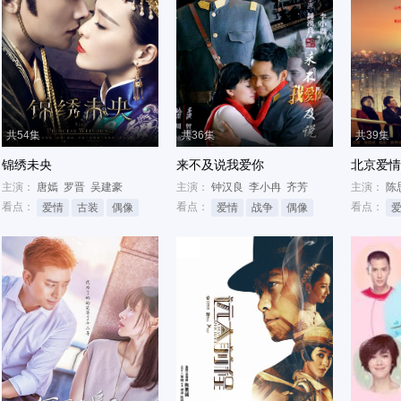
共54集
共36集
共39集
锦绣未央
来不及说我爱你
北京爱情
主演：
唐嫣
罗晋
吴建豪
主演：
钟汉良
李小冉
齐芳
主演：
陈
看点：
看点：
看点：
爱情
古装
偶像
爱情
战争
偶像