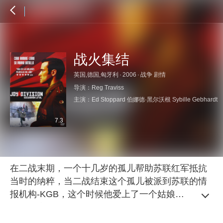
战火集结
英国,德国,匈牙利
·
2006
·
战争 剧情
导演：
Reg Traviss
主演：
Ed Stoppard
伯娜德·黑尔沃根
Sybille Gebhardt
7.3
在二战末期，一个十几岁的孤儿帮助苏联红军抵抗
当时的纳粹，当二战结束这个孤儿被派到苏联的情
报机构-KGB，这个时候他爱上了一个姑娘，身份此
时要彻底曝光…