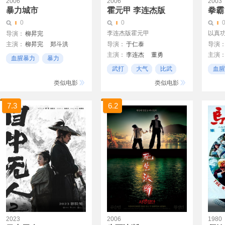
2006
2006
2003
暴力城市
霍元甲 李连杰版
拳霸
0
0
李连杰版霍元甲
以真
导演：
柳昇完
主演：
柳昇完
郑斗洪
导演：
于仁泰
导演
主演：
李连杰
董勇
主演
血腥暴力
暴力
孙俪
中村狮童
鲍起静
武打
大气
比武
血腥
风格化
邹兆龙
原田真人
经典
类似电影
类似电影
杨紫琼
7.3
6.2
2023
2006
1980