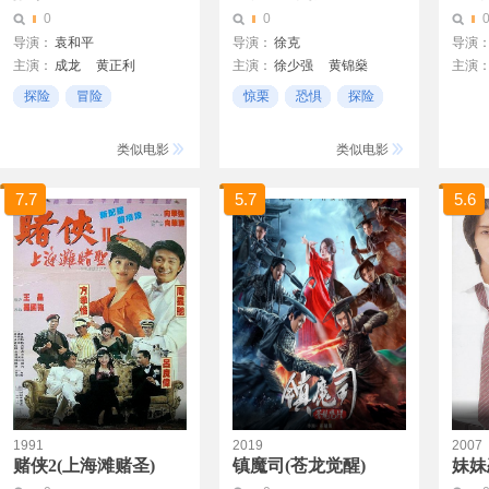
0
0
导演：
袁和平
导演：
徐克
导演
主演：
成龙
黄正利
主演：
徐少强
黄锦燊
主演
袁小田
冯敬文
徐虾
高雄
李佳
探险
冒险
惊栗
恐惧
探险
陈天龙
石天
卡萨伐
楼学
不落俗套
类似电影
类似电影
7.7
5.7
5.6
1991
2019
2007
赌侠2(上海滩赌圣)
镇魔司(苍龙觉醒)
妹妹