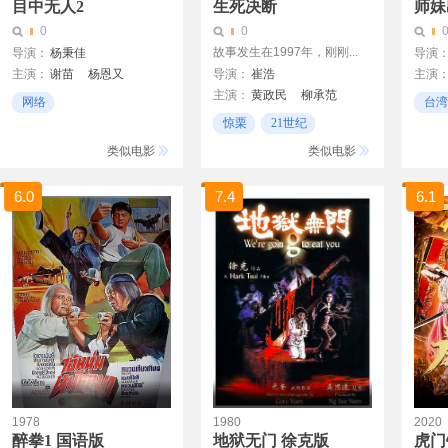
目中无人2
生死决断
师妹
0
0
故事发生在1997年，刚刚...
导演：
杨秉佳
导演
主演：
谢苗
杨恩又
导演：
崔浩
主演
主演：
黄政民
柳承范
薛汉
网络
台湾
金真赫
温朱万
朴英秀
惊栗
21世纪
功夫
秋瓷炫
李臬
金熙罗
剧情
类似电影
类似电影
6.0
7.4
6.1
1978
1980
2020
醉拳1 国语版
地狱无门 徐克版
虎门