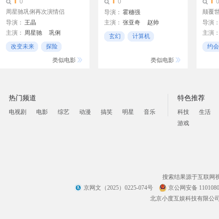
0
0
周星驰巩俐再次演情侣
颠覆
导演：
霍穗强
导演：
王晶
主演：
张亚奇
赵帅
导演
主演：
周星驰
巩俐
主演
钟政均
曹玥瑶
夏茉
玄幻
计算机
吕良伟
向华强
吴君如
荣仓
何若鹤
改变未来
探险
约会
网络
吴孟达
黄韵诗
龙方
改变过去
禁忌
类似电影
类似电影
张敏
方季惟
热门频道
特色推荐
电视剧
电影
综艺
动漫
搞笑
明星
音乐
科技
生活
游戏
搜索结果源于互联网
京网文（2025）0225-074号
京公网安备 1101080
北京小度互娱科技有限公司 