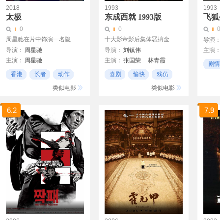
2018
1993
1993
太极
东成西就 1993版
飞狐
0
0
周星驰在片中饰演一名隐...
十大影帝影后集体恶搞金...
导演
导演：
周星驰
导演：
刘镇伟
主演
主演：
周星驰
主演：
张国荣
林青霞
李嘉
剧情
安妮·海瑟薇
梁朝伟
叶玉卿
张学友
苑琼
香港
长者
动作
喜剧
愉快
戏仿
杰克·布莱克
黄秋生
刘嘉玲
王祖贤
类似电影
类似电影
梁家辉
6.2
7.9