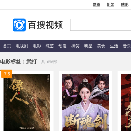
网页
新闻
贴吧
首页
电视剧
电影
综艺
动漫
搞笑
明星
美食
生活
音乐
电影标签：
武打
共1656部
7.5