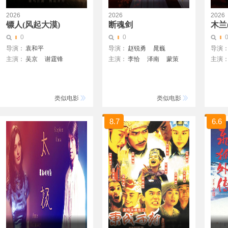
2026
2026
2026
镖人(风起大漠)
断魂剑
木兰
0
0
导演：
袁和平
导演：
赵锐勇
晁巍
导演
主演：
吴京
谢霆锋
主演：
李恰
泽南
蒙策
主演
于适
陈丽君
孙艺洲
三金
韩鹏
刘遐
王岗
此沙
李云霄
梁家辉
王皓驰
晁巍
吕九亿
张晋
惠英红
张译
陈雨佳
类似电影
类似电影
李连杰
刘耀文
熊瑾怡
莒谦朗
白那日苏
8.7
6.6
梁壁荧
文俊辉
董思成