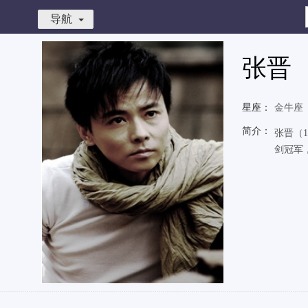
导航
张晋
星座：
金牛座
简介：
张晋（
剑冠军