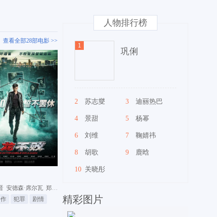
人物排行榜
查看全部28部电影 >>
巩俐
2
苏志燮
3
迪丽热巴
4
景甜
5
杨幂
6
刘维
7
鞠婧祎
8
胡歌
9
鹿晗
10
关晓彤
晋
安德森·席尔瓦
郑嘉颖
精彩图片
动作
犯罪
剧情