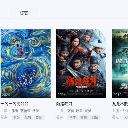
综艺
2024
2024
2019
一闪一闪亮晶晶
陌路狂刀
九龙不败
主演：
张晋
蓝盈莹
曾黎
主演：
张晋
耿乐
夏梦
主演：
张
看点：
看点：
看点：
音乐
歌舞
剧情
动作
古装
剧情