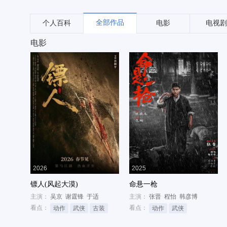
全部作品
个人百科
电影
电视剧
电影
2026
2025
镖人(风起大漠)
命悬一枪
主演：
吴京
谢霆锋
于适
主演：
张晋
程怡
韩彦博
看点：
看点：
动作
武侠
古装
动作
武侠