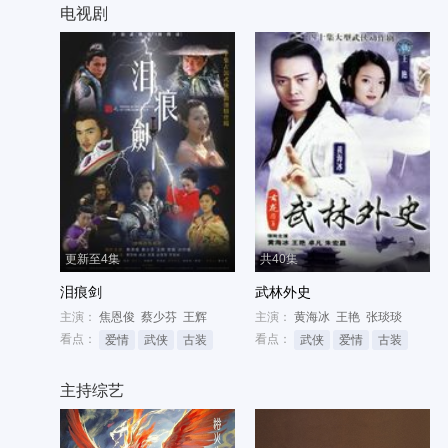
电视剧
更新至4集
共40集
泪痕剑
武林外史
主演：
焦恩俊
蔡少芬
王辉
主演：
黄海冰
王艳
张琰琰
看点：
看点：
爱情
武侠
古装
武侠
爱情
古装
主持综艺