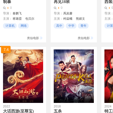
制暴
再见18班
西装
0
0
导演：
秦鹏飞
导演：
禹岚馨
导演
主演：
蒋璐霞
包贝尔
主演：
柯焱曦
熊婧文
主演
谢苗
赵夕汐
高毅
秦海
释彦
计算机
网络
高中
中学
青年
计算
张梦露
伊米娜
郑伟
罗立
互联网
互联
刘超
李高
类似电影
类似电影
7.4
2022
2018
2024
大话西游(至尊宝)
五杀
特工