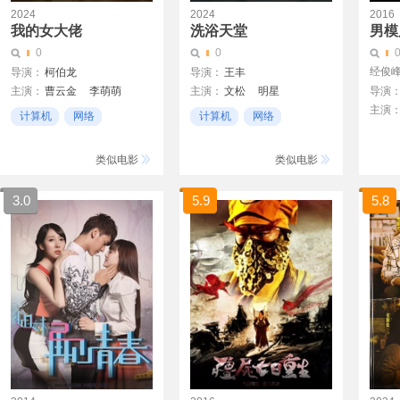
2024
2024
2016
我的女大佬
洗浴天堂
男模
0
0
经俊
导演：
柯伯龙
导演：
王丰
主演：
曹云金
李萌萌
主演：
文松
明星
导演
主演
肖旭
杜建桥
刘美钰
姚诺
计算机
网络
计算机
网络
闫露娢
互联网
互联网
类似电影
类似电影
3.0
5.9
5.8