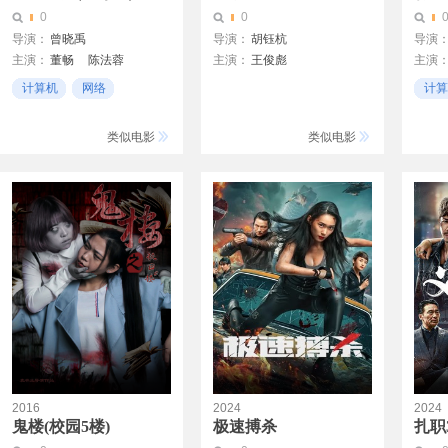
0
0
导演：
曾晓禹
导演：
胡钰杭
导演
主演：
董畅
陈法蓉
主演：
王俊彪
主演
唐文龙
甘露
韩文亮
计算机
网络
计算
蔡佩池
杨雨僖
朱庭辰
互联网
互联
王劲松
类似电影
类似电影
2016
2024
2024
鬼楼(校园5楼)
极速搏杀
扎职