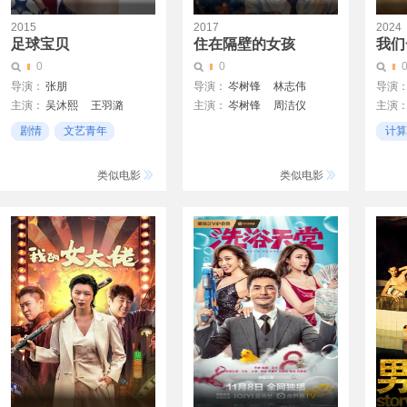
2015
2017
2024
足球宝贝
住在隔壁的女孩
我们
0
0
导演：
张朋
导演：
岑树锋
林志伟
导演
主演：
吴沐熙
王羽潞
主演：
岑树锋
周洁仪
主演
尚淳汐
罗梓丹
钟紫心
徐帆
剧情
文艺青年
计算
王迅
梦想
互联
李晨
类似电影
类似电影
李晓