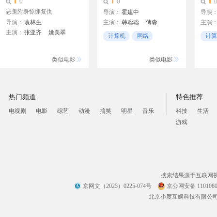
0
0
恶鬼附身惊悚复仇
导演：
霍建中
导演
导演：
袁林生
主演：
韩聪聪
傅淼
主演
主演：
张亚齐
姚美翠
杜奕衡
何育骏
陈家
计算机
网络
计算
互联网
互联
类似电影
类似电影
热门频道
特色推荐
电视剧
电影
综艺
动漫
搞笑
明星
音乐
科技
生活
游戏
搜索结果源于互联网
京网文（2025）0225-074号
京公网安备 1101080
北京小度互娱科技有限公司 