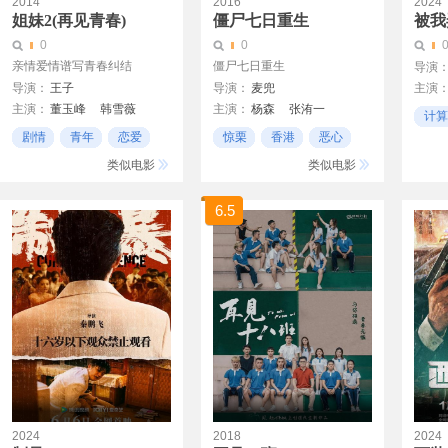
2014
2016
2024
姐妹2(再见青春)
僵尸七日重生
被我
0
0
亲情爱情谱写青春纠结
僵尸七日重生
导演
导演：
王子
导演：
麦兜
主演
主演：
董玉峰
韩雪薇
主演：
杨森
张洧一
蒋龙
计算
赵婧伊
徐欢
许晓萌
剧情
青年
恋爱
惊栗
香港
恶心
互联
类似电影
类似电影
6.5
2024
2018
2024