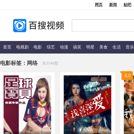
网页
新闻
贴吧
首页
电视剧
电影
综艺
动漫
搞笑
明星
美食
生活
音乐
电影标签：
网络
共5548部
8.0