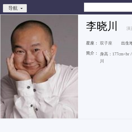
导航
李晓川
演
星座：
双子座
出生
简介：
身高：177cm<b
川