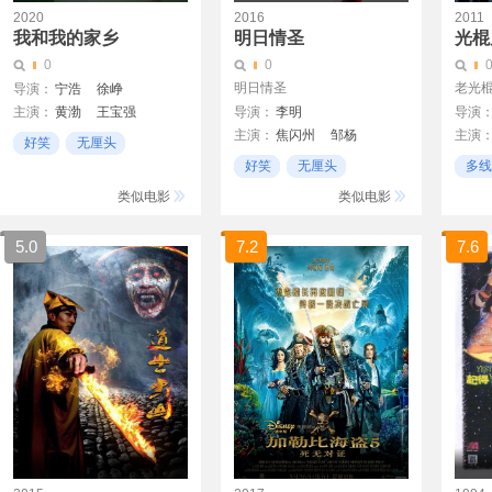
2020
2016
2011
我和我的家乡
明日情圣
光棍
0
0
明日情圣
老光
导演：
宁浩
徐峥
主演：
黄渤
王宝强
导演：
李明
导演
陈思诚
闫非
彭大魔
主演：
焦闪州
邹杨
主演
刘昊然
佟丽娅
葛优
邓超
俞白眉
好笑
无厘头
王晨曦
杨常青
吴京
张译
徐峥
好笑
无厘头
多线
爆笑
雷佳音
陶虹
胡歌
爆笑
真实
类似电影
类似电影
范伟
孙俪
邓超
沈腾
马丽
董子健
杨紫
5.0
7.2
7.6
王俊凯