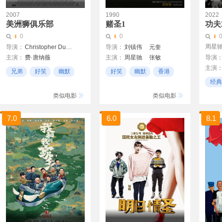
2007
1990
2022
美洲狮俱乐部
赌圣1
功夫
0
0
周星
导演：
Christopher Duddy
导演：
刘镇伟
元奎
主演：
费·唐纳薇
主演：
周星驰
张敏
导演
主演
凯丽·费雪
乔·曼特纳
吴孟达
周润发
秦沛
兄弟
好笑
幽默
好笑
幽默
香港
高嵩
吴君如
元奎
刘镇伟
经典
尹扬明
类似电影
类似电影
7.0
6.0
8.1