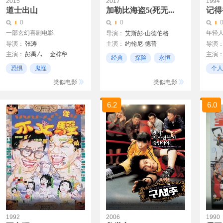
2015
2017
1994
道士出山
加勒比海盗5(死无...
记得
0
0
一部玄幻喜剧电影
年轻
导演：
艾斯彭·山德伯格
导演：
张涛
主演：
约翰尼·德普
导演
乔阿吉姆·罗恩尼
主演：
彭禺厶
金梓壑
主演
哈维尔·巴登
经典
探险
永恒
邓君
杰弗里·拉什
恐惧
鬼怪
个人
奥兰多·布鲁姆
计算机
好笑
类似电影
类似电影
凯拉·奈特莉
布伦顿·思韦茨
6.2
6.0
卡雅·斯考达里奥
凯文·麦克纳利
格什菲·法拉哈尼
斯蒂芬·格拉汉姆
大卫·文翰
保罗·麦卡特尼
马丁·科勒巴
1992
2006
1990