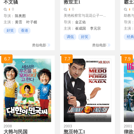
不文骚
救世主1
霸王
0
0
美艳检察官与花花公子一...
助教
导演：
陈奥图
主演：
黄霑
叶子楣
导演：
金正佑
导演
主演：
崔成国
李元宗
主演
黄光亮
好笑
香港
金秀美
朴元淑
白日博
叶子
调侃
好笑
经典
无厘头
申利
金富善
朴俊奎
无厘头
类似电影
类似电影
赵相基
6.7
7.7
7.9
2008
2003
2001
大韩与民国
憨豆特工1
律政