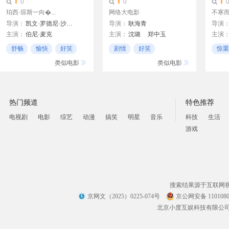
0
0
珀西·琼斯一向�...
网络大电影
不寒
导演：
凯文·罗德尼·沙利文
导演：
耿海青
导演
主演：
伯尼·麦克
主演：
沈璐
郑中玉
主演
阿什顿·库彻
陈三木
张爱钦
谭广沙
陈木
舒畅
愉快
好笑
剧情
好笑
惊栗
佐伊·索尔达娜
唐强
仇艳勤
蒋贵洲
无厘头
无厘
类似电影
类似电影
Judith Scott
Hal Williams
热门频道
特色推荐
电视剧
电影
综艺
动漫
搞笑
明星
音乐
科技
生活
游戏
搜索结果源于互联网
京网文（2025）0225-074号
京公网安备 1101080
北京小度互娱科技有限公司 