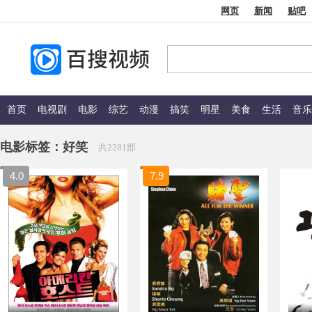
网页
新闻
贴吧
首页
电视剧
电影
综艺
动漫
搞笑
明星
美食
生活
音乐
电影标签：
好笑
共2281部
4.0
7.9