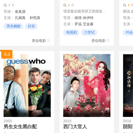
0
0
强尼最后能否捍卫英国皇...
据说,
导演：
崔真源
主演：
孔炯真
朴熙真
导演：
彼得·休伊特
导演
主演：
罗温·艾金森
主演
崔成国
黑色幽默
好笑
约翰·马尔科维奇
卢克·
电视剧
21世纪
约会
无厘头
娜塔莉·安博莉亚
塞尔玛
特工
约会
类似电影
类似电影
6.0
2005
2015
2016
男生女生黑白配
西门大官人
阴阳