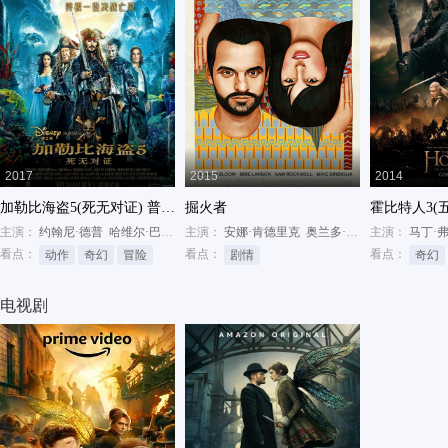
2017
2015
2014
加勒比海盗5(死无对证) 普通话
掘火者
霍比特人3(
主演：
约翰尼·德普
哈维尔·巴登
杰弗里·拉什
主演：
安娜·肯德里克
奥兰多·布鲁姆
主演：
布丽·拉尔
马丁·
看点：
看点：
看点：
动作
奇幻
冒险
剧情
奇幻
电视剧