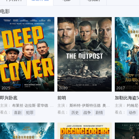
电影
2025
2020
2017
即兴卧底
前哨
加勒比海盗5
主演：
布莱丝·达拉斯·霍华德
奥兰多·布鲁姆
主演：
斯科特·伊斯特伍德
尼克·穆罕默德
奥兰多·布鲁姆
主演：
约翰尼
卡赖伯
看点：
看点：
看点：
喜剧
犯罪
历史
战争
剧情
动作