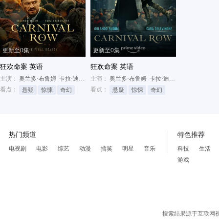
更新至0集
更新至0集
狂欢命案 英语
狂欢命案 英语
主演：
奥兰多·布鲁姆
卡拉·迪瓦伊
主演：
塔姆金·莫钦特
奥兰多·布鲁姆
卡拉·迪瓦伊
塔姆金·莫钦
看点：
看点：
悬疑
惊悚
奇幻
悬疑
惊悚
奇幻
热门频道
特色推荐
电视剧
电影
综艺
动漫
搞笑
明星
音乐
科技
生活
游戏
搜索结果源于互联网