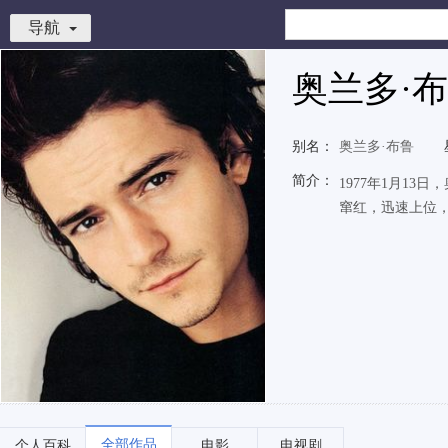
导航
奥兰多·
别名：
奥兰多·布鲁
简介：
1977年1月1
窜红，迅速上位
全部作品
个人百科
电影
电视剧