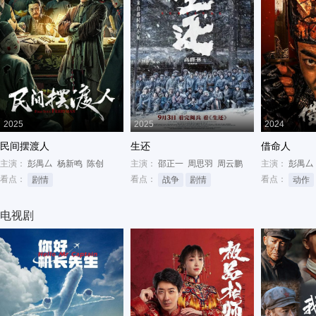
2025
2025
2024
民间摆渡人
生还
借命人
主演：
彭禺厶
杨新鸣
陈创
主演：
邵正一
周思羽
周云鹏
主演：
彭禺厶
看点：
看点：
看点：
剧情
战争
剧情
动作
电视剧