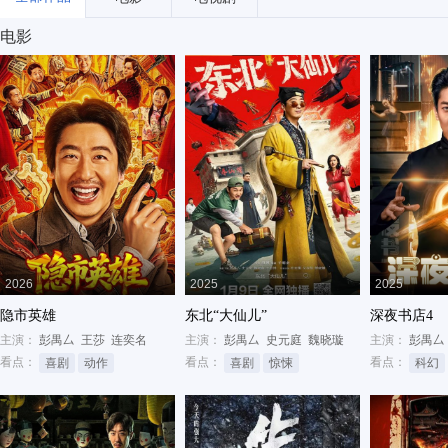
电影
2026
2025
2025
隐市英雄
东北“大仙儿”
深夜书店4
主演：
彭禺厶
王莎
连奕名
主演：
彭禺厶
史元庭
魏晓璇
主演：
彭禺厶
看点：
看点：
看点：
喜剧
动作
喜剧
惊悚
科幻