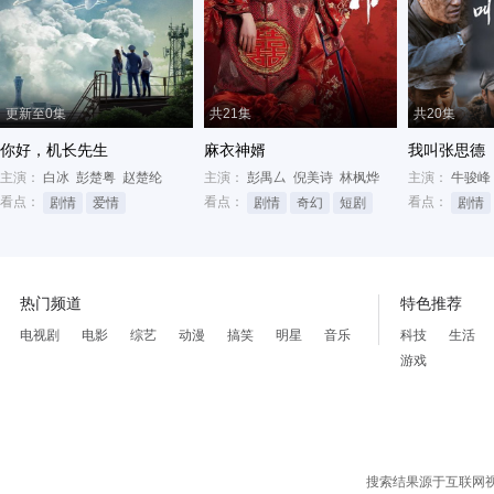
更新至0集
共21集
共20集
你好，机长先生
麻衣神婿
我叫张思德
主演：
白冰
彭楚粤
赵楚纶
主演：
彭禺厶
倪美诗
林枫烨
主演：
牛骏峰
看点：
看点：
看点：
剧情
爱情
剧情
奇幻
短剧
剧情
热门频道
特色推荐
电视剧
电影
综艺
动漫
搞笑
明星
音乐
科技
生活
游戏
搜索结果源于互联网