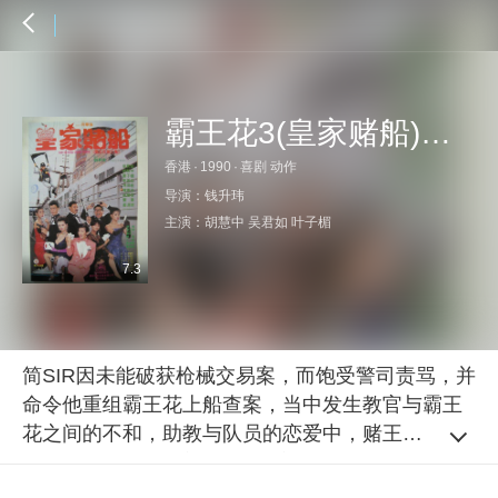
霸王花3(皇家赌船)国语
香港
·
1990
·
喜剧 动作
导演：
钱升玮
主演：
胡慧中
吴君如
叶子楣
7.3
简SIR因未能破获枪械交易案，而饱受警司责骂，并
命令他重组霸王花上船查案，当中发生教官与霸王
花之间的不和，助教与队员的恋爱中，赌王争霸
战。但到最危急时刻，简SIR之妻Madame Wu及时
赶到救得众人，合力将黑帮一举歼灭，而霸王花更