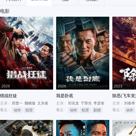
电影
2026
2026
2023
猎战狂徒
我是卧底
除恶(飞车党
主演：
郑楚一
魏晓璇
文东俊
主演：
邹兆龙
于荣光
李彦奎
主演：
刘俊孝
看点：
看点：
看点：
动作
犯罪
动作
犯罪
剧情
动作