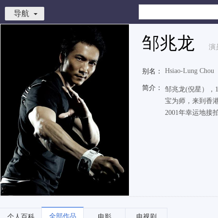
导航
邹兆龙
演
Hsiao-Lung Chou
别名：
简介：
邹兆龙(倪星），
宝为师，来到香
2001年幸运地
全部作品
个人百科
电影
电视剧