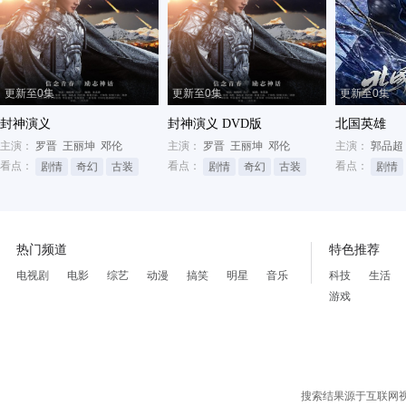
更新至0集
更新至0集
更新至0集
封神演义
封神演义 DVD版
北国英雄
主演：
罗晋
王丽坤
邓伦
主演：
罗晋
王丽坤
邓伦
主演：
郭品超
看点：
看点：
看点：
剧情
奇幻
古装
剧情
奇幻
古装
剧情
热门频道
特色推荐
电视剧
电影
综艺
动漫
搞笑
明星
音乐
科技
生活
游戏
搜索结果源于互联网