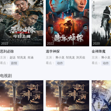
2022
2022
2020
恶到必除
逃学神探
金禅降魔
主演：
赵达
邹兆龙
肖涵
主演：
释小龙
邹兆龙
刘天佐
主演：
释小龙
看点：
看点：
看点：
剧情
动作
动作
电视剧