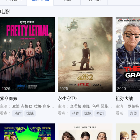
电影
2026
2025
2020
索命舞娘
永生守卫2
祖孙大战
主演：
麦迪·齐格勒
拉娜·康多
艾瑞丝·阿帕托
主演：
查理兹·塞隆
乌玛·瑟曼
亨利·戈尔丁
主演：
罗伯特
看点：
看点：
看点：
动作
惊悚
动作
惊悚
奇幻
喜剧