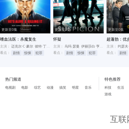
更新至0集
更新至0集
更新至0集
嗜血法医：杀魔复生
怀疑
超蓬勃：优
主演：
迈克尔·C·豪尔
彼特·丁拉基
主演：
约翰·利思戈
乌玛·瑟曼
伊丽莎白·亨斯屈奇
主演：
伊莱耶斯·
约瑟夫
看点：
看点：
看点：
剧情
惊悚
犯罪
剧情
惊悚
犯罪
剧情
热门频道
特色推荐
电视剧
电影
综艺
动漫
搞笑
明星
音乐
科技
生活
游戏
互联