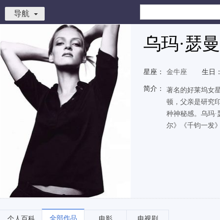
导航
乌玛·瑟曼
星座：
金牛座
生日
简介：
著名的好莱坞女星
顿，父亲是研究
种神秘感。乌玛
尔》《千钧一发
全部作品
个人百科
电影
电视剧