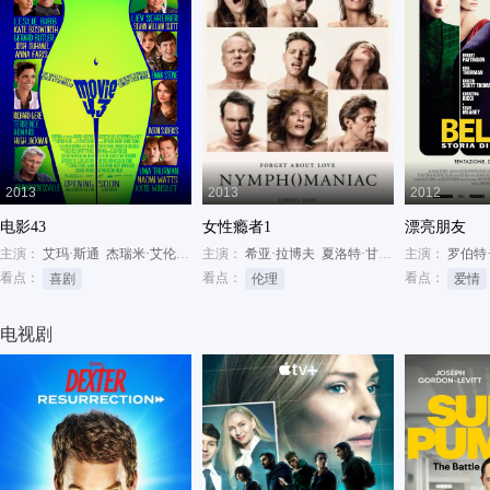
2013
2013
2012
电影43
女性瘾者1
漂亮朋友
主演：
艾玛·斯通
杰瑞米·艾伦·怀特
主演：
科洛·莫瑞兹
希亚·拉博夫
夏洛特·甘斯布
主演：
乌玛·瑟曼
罗伯特
看点：
看点：
看点：
喜剧
伦理
爱情
电视剧