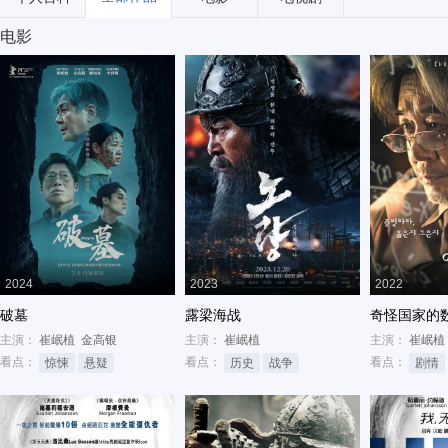
电影
2024
2023
2022
破墓
露梁海战
奇怪国家的
主演：
崔岷植
金高银
主演：
崔岷植
主演：
崔岷植
看点：
看点：
看点：
惊悚
悬疑
历史
战争
剧情