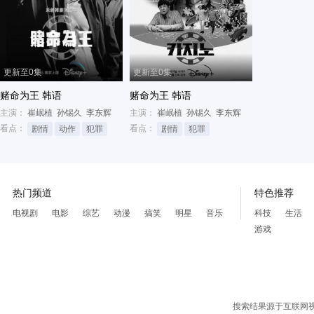
更新至0集
更新至0集
赌命为王 韩语
赌命为王 韩语
主演：
崔岷植
孙锡久
李东辉
主演：
崔岷植
孙锡久
李东辉
看点：
看点：
剧情
动作
犯罪
剧情
犯罪
热门频道
特色推荐
电视剧
电影
综艺
动漫
搞笑
明星
音乐
科技
生活
游戏
搜索结果源于互联网