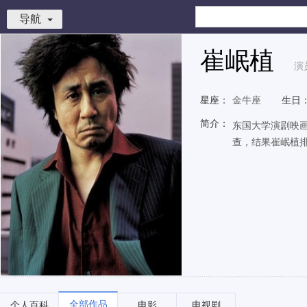
导航
崔岷植
演
星座：
金牛座
生日
简介：
东国大学演剧映
查，结果崔岷植
全部作品
个人百科
电影
电视剧