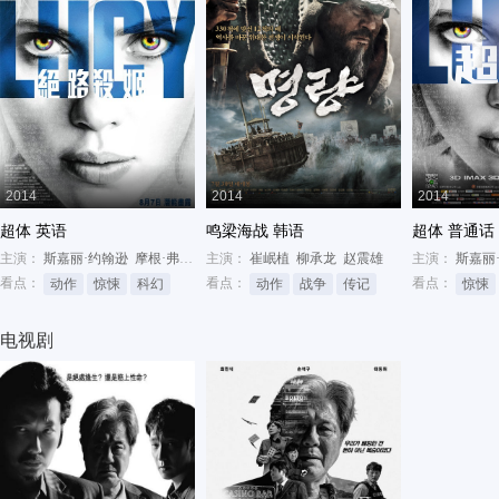
2014
2014
2014
超体 英语
鸣梁海战 韩语
超体 普通话
主演：
斯嘉丽·约翰逊
摩根·弗里曼
主演：
安娜丽·提普顿
崔岷植
柳承龙
赵震雄
主演：
斯嘉丽
看点：
看点：
看点：
动作
惊悚
科幻
动作
战争
传记
惊悚
电视剧