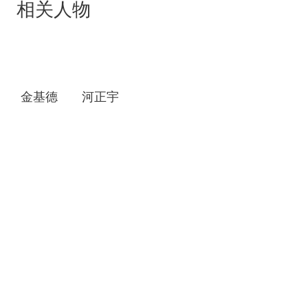
相关人物
的流逝而慢慢淡化，这让世喜越来越感到不安。她
于是做出了一个大胆的决定，离开了智宇……
金基德
河正宇