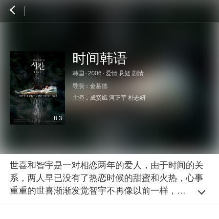
时间韩语
韩国
·
2006
·
爱情 悬疑 剧情
导演：
金基德
主演：
成贤娥
河正宇
朴志妍
8.3
世喜和智宇是一对相恋两年的爱人，由于时间的关
系，两人早已没有了热恋时候的甜蜜和火热，心事
重重的世喜渐渐发觉智宇不再像以前一样，能够关
切到自己身上任何的细微变化，她意识到，自己正
在老去，情感是无法和时间对抗的，爱也随着时间