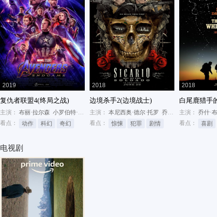
2019
2018
2018
复仇者联盟4(终局之战)
边境杀手2(边境战士)
白尾鹿猎手
主演：
布丽·拉尔森
小罗伯特·唐尼
主演：
克里斯·海姆斯沃斯
本尼西奥·德尔·托罗
乔什·布洛林
主演：
凯瑟琳·
乔什·
看点：
看点：
看点：
动作
科幻
奇幻
惊悚
犯罪
剧情
喜剧
电视剧