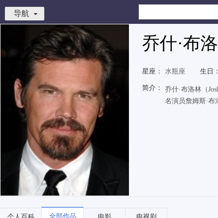
导航
乔什·布
星座：
水瓶座
生日
简介：
乔什·布洛林（J
名演员詹姆斯·布
全部作品
个人百科
电影
电视剧