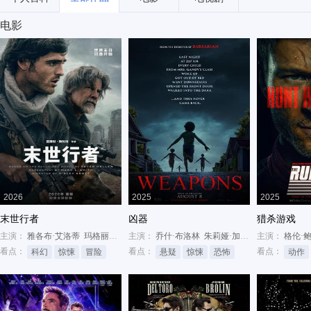
电影
2026
2025
2025
末世行者
凶器
猎杀游戏
主演：
雅各布·艾洛蒂
玛格丽特·库里
主演：
乔什·布洛林
乔什·布洛林
朱莉娅·加纳
阿尔登·埃伦瑞
主演：
格伦·
看点：
看点：
看点：
科幻
惊悚
冒险
悬疑
惊悚
恐怖
动作