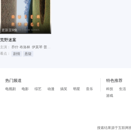
更新至0集
荒野迷案
主演：
乔什·布洛林
伊莫琴·普茨
莉莉·泰勒
看点：
剧情
悬疑
热门频道
特色推荐
电视剧
电影
综艺
动漫
搞笑
明星
音乐
科技
生活
游戏
搜索结果源于互联网