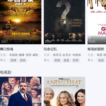
2007
2006
2006
狮口惊魂
玩命记忆
格瑞的困扰
主演：
布丽姬·穆娜
彼得·威勒
卡莉·许洛德
主演：
格雷戈·金尼尔
布丽姬·穆娜
主演：
詹姆斯·卡维
海瑟·
看点：
看点：
看点：
惊悚
恐怖
惊悚
悬疑
犯罪
喜剧
电视剧