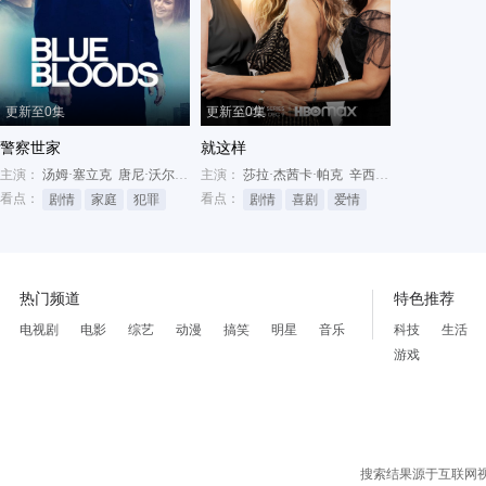
更新至0集
更新至0集
警察世家
就这样
主演：
汤姆·塞立克
唐尼·沃尔伯格
主演：
布丽姬·穆娜
莎拉·杰茜卡·帕克
辛西娅·尼克松
克里斯汀
看点：
看点：
剧情
家庭
犯罪
剧情
喜剧
爱情
热门频道
特色推荐
电视剧
电影
综艺
动漫
搞笑
明星
音乐
科技
生活
游戏
搜索结果源于互联网