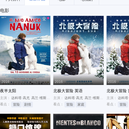
电影
2016
2016
2016
夜半太阳
北极大冒险 英语
北极大冒险 
主演：
达科塔·高尤
高兰·维斯耶克
主演：
布丽姬·穆娜
达科塔·高尤
高兰·维斯耶克
主演：
布丽姬·穆娜
达科塔
看点：
看点：
看点：
冒险
剧情
冒险
家庭
冒险