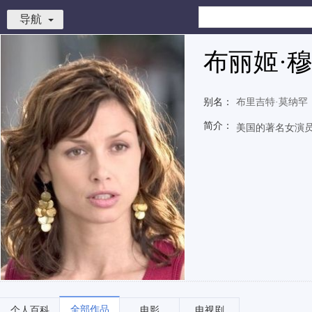
导航
布丽姬·
别名：
布里吉特·莫纳罕
简介：
美国的著名女演
全部作品
个人百科
电影
电视剧