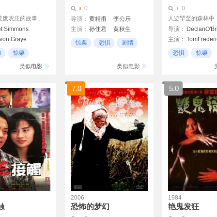
0
0
废农庄的故事...
人迹罕至的森林中，四
导演：
黄精甫
李公乐
et Simmons
主演：
孙佳君
黄秋生
导演：
DeclanO'Br
von Graye
主演：
TomFrederi
曾志伟
惊栗
恐惧
剧情
tham
詹尼特·蒙特戈里
力
惊栗
恐惧
惊栗
r
21世纪
类似电影
类似电影
7.0
5.0
2006
1984
触
恐怖的梦幻
艳鬼发狂