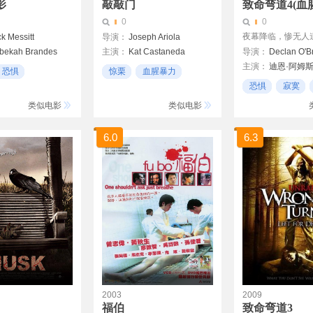
影
敲敲门
致命弯道4(血
0
0
夜幕降临，惨无人道的
k Messitt
导演：
Joseph Ariola
bekah Brandes
主演：
Kat Castaneda
导演：
Declan O'B
主演：
迪恩·阿姆
njour
Chris Bashinelli
恐惧
惊栗
血腥暴力
Jenny Pudavick
teach
Nicole Abisinio
恐惧
寂寞
手
恐惧
类似电影
类似电影
6.0
6.3
2003
2009
福伯
致命弯道3