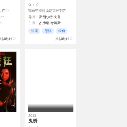
0
个...
瑞典密斯科汤尼克医学院...
ien
导演：
斯图尔特·戈登
c
主演：
杰弗瑞·考姆斯
Bruce Abbott
惊栗
恐惧
经典
巴巴拉·克兰普顿
类似电影
类似电影
David Gale
Robert Sampson
2015
鬼诱