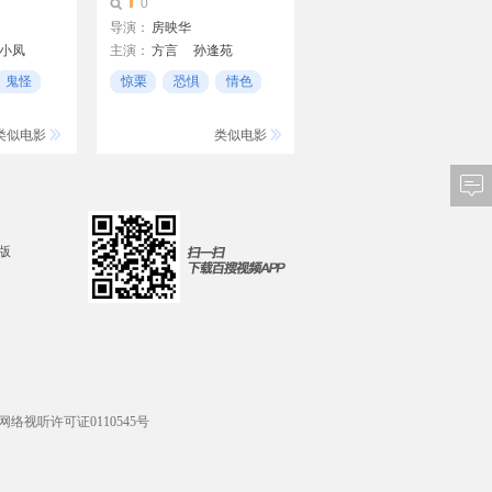
0
导演：
房映华
小凤
主演：
方言
孙逢苑
孙东明
房映华
鬼怪
惊栗
恐惧
情色
类似电影
类似电影
d版
网络视听许可证0110545号