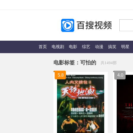
首页
电视剧
电影
综艺
动漫
搞笑
明星
电影标签：
可怕的
共1494部
5.8
4.0