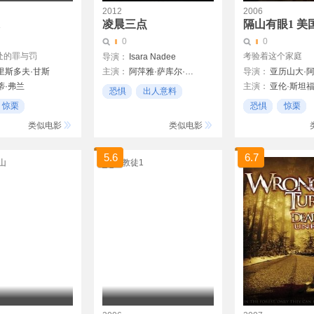
2012
2006
1
凌晨三点
隔山有眼1 美
0
0
处的罪与罚
考验着这个家庭
导演：
Isara Nadee
里斯多夫·甘斯
主演：
阿萍雅·萨库尔·加伦苏
导演：
亚历山大·
卡洛堤·奈金塔隆
蒂·弗兰
主演：
亚伦·斯坦
霍嘉丝·芝华顾
皮查农·塔玛杰拉
恐惧
出人意料
尔
劳瑞·侯登
凯瑟琳·奎南
凡妮
查克利·彦纳姆.
惊栗
恐惧
惊栗
精彩
拉·安格
雷·麦克唐纳
彼得·奈特
弦
21世纪
类似电影
类似电影
en
肖恩·宾
5.6
6.7