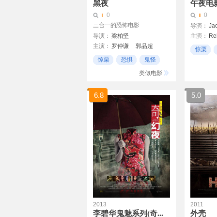
黑夜
午夜电
0
0
三合一的恐怖电影
导演：
Jac
导演：
梁柏坚
主演：
Re
主演：
罗仲谦
郭品超
Daniel Bo
惊栗
刘心悠
黄婉伶
Melissa S
惊栗
恐惧
鬼怪
系列杀
类似电影
6.8
5.0
2013
2011
李碧华鬼魅系列(奇...
外壳