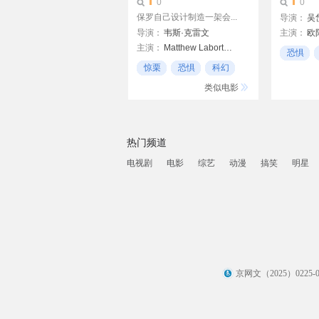
0
0
保罗自己设计制造一架会...
导演：
吴
导演：
韦斯·克雷文
主演：
欧
主演：
Matthew Laborteaux
王维德
恐惧
克里斯蒂·斯旺森
郭政鸿
惊栗
恐惧
科幻
电视剧
Michael Sharrett
类似电影
热门频道
电视剧
电影
综艺
动漫
搞笑
明星
京网文（2025）0225-