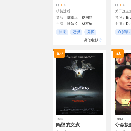
0
0
吵架过后
关于这座荒
导演：
陈嘉上
刘国昌
导演：
Br
主演：
陈法拉
林家栋
主演：
De
泰迪·罗宾
何华超
蒋祖曼
陈耀荣
Wes Cha
惊栗
恐惧
鬼怪
血腥暴
岑嘉其
谭淇淇
张颖沁
Ben Easte
恐惧
类似电影
鱼旦
泰迪·罗宾
莫绮雯
关楚耀
张国强
尹扬明
6.0
6.0
1986
1994
隔壁的女孩
夺命接