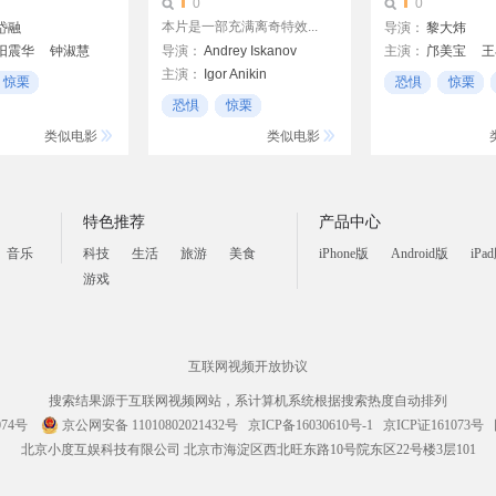
0
0
本片是一部充满离奇特效...
岱融
导演：
黎大炜
阳震华
钟淑慧
导演：
Andrey Iskanov
主演：
邝美宝
王
主演：
Igor Anikin
吴岱融
洪小云
萧玉龙
惊栗
恐惧
惊栗
Alexandra Batrumova
恐惧
惊栗
Yukari Fujimoto
21世纪
类似电影
类似电影
特色推荐
产品中心
音乐
科技
生活
旅游
美食
iPhone版
Android版
iPa
游戏
互联网视频开放协议
搜索结果源于互联网视频网站，系计算机系统根据搜索热度自动排列
074号
京公网安备 11010802021432号
京ICP备16030610号-1
京ICP证161073号
北京小度互娱科技有限公司 北京市海淀区西北旺东路10号院东区22号楼3层101