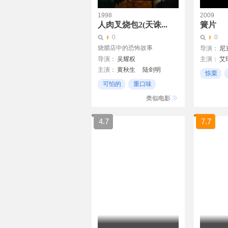
1998
2009
人肉叉烧包2(天诛...
簧片
0
0
烧腊店中的恐怖故事
导演：
尼
导演：
吴耀权
主演：
艾
主演：
黄秋生
陆剑明
安娜·布鲁
惊栗
张锦程
黄锦燊
罗兰
Geoff Bell
可怕的
重口味
21世纪
孙佳君
不爽
类似电影
4.7
7.7