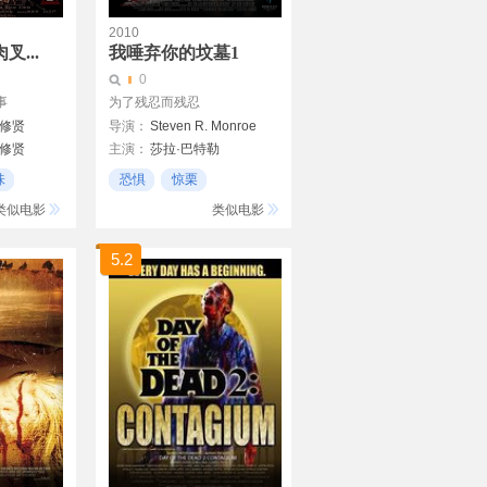
2010
叉...
我唾弃你的坟墓1
0
事
为了残忍而残忍
修贤
导演：
Steven R. Monroe
修贤
主演：
莎拉·巴特勒
成奎安
味
恐惧
惊栗
电视剧
类似电影
类似电影
5.2