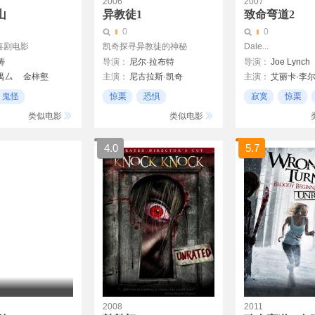
2006
2007
山
异教徒1
致命弯道2
0
0
喜剧电影
凯奇探寻异教徒的神秘
Dale...
涛
导演：
尼尔·拉布特
导演：
Joe Lynch
禺厶
金梓壑
主演：
尼古拉斯·凯奇
主演：
艾丽卡·李
克里斯蒂娜·坎贝尔
亨瑞·罗林斯
鬼怪
惊栗
恐惧
寂寞
惊栗
弗兰西丝·康罗伊
Texas Battle
21世纪
类似电影
类似电影
Sophie Hough
4.0
5.7
2008
2011