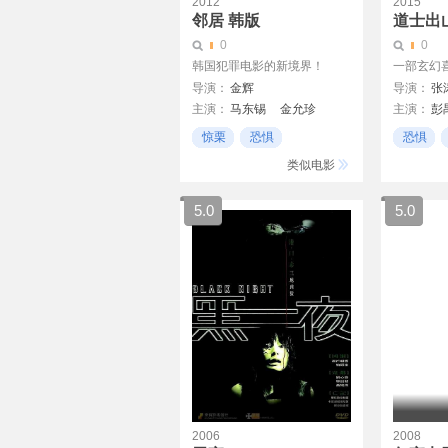
2012
2015
邻居 韩版
道士出
0
0
韩国犯罪电影的新境界！
一部玄幻
导演：
金辉
导演：
张
主演：
马东锡
金允珍
主演：
彭
金赛纶
千浩振
惊栗
恐惧
恐惧
出人意料
计算机
类似电影
5.0
5.0
2006
2008