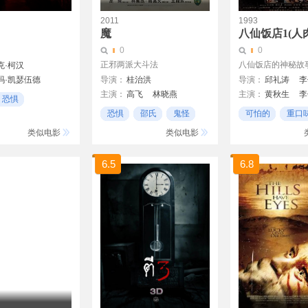
2011
1993
魔
八仙饭店1(人肉
0
0
正邪两派大斗法
八仙饭店的神秘故
克·柯汉
玛·凯瑟伍德
导演：
桂治洪
导演：
邱礼涛
李
主演：
高飞
林晓燕
主演：
黄秋生
李
斯特
恐惧
卫嘉文
王龙威
关宝慧
刘兆铭
恐惧
邵氏
鬼怪
可怕的
重口
文斯·科洛斯莫
不爽
类似电影
类似电影
6.5
6.8