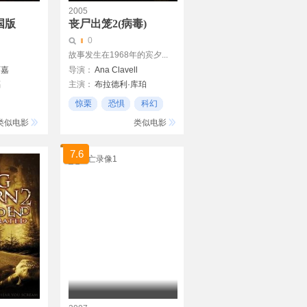
2005
国版
丧尸出笼2(病毒)
0
故事发生在1968年的宾夕...
阿嘉
导演：
Ana Clavell
福
主演：
布拉德利·库珀
莎·肖
约瑟夫·马里诺
惊栗
恐惧
科幻
Laurie Baranyay
类似电影
类似电影
7.6