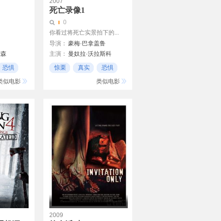
2007
死亡录像1
0
你看过将死亡实景拍下的...
导演：
豪梅·巴拿盖鲁
尔森
主演：
曼奴拉·沃拉斯科
Claudia Font
恐惧
惊栗
真实
恐惧
Javier Botet
类似电影
类似电影
Martha Carbonell
Ferran Terraza
2009