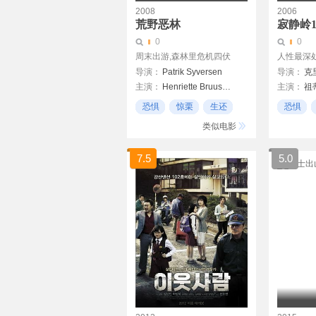
2008
2006
荒野恶林
寂静岭
0
0
周末出游,森林里危机四伏
人性最深
导演：
Patrik Syversen
导演：
克
主演：
Henriette Bruusgaard
主演：
祖
Janne Beate Bnes
拉妲·米契
恐惧
惊栗
生还
恐惧
Kristina Leganger Aaserud
黛博拉·卡
扣人心
类似电影
Tanya All
7.5
5.0