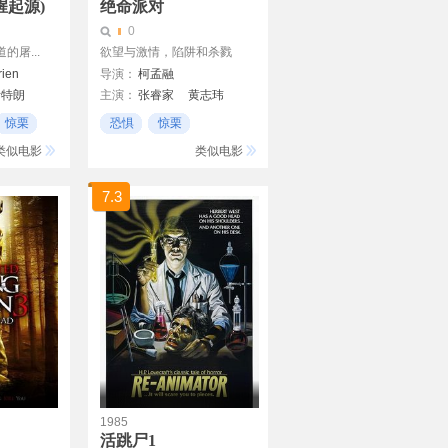
腥起源)
绝命派对
0
屠...
欲望与激情，陷阱和杀戮
rien
导演：
柯孟融
斯特朗
主演：
张睿家
黄志玮
小泽玛利亚
惊栗
恐惧
惊栗
血腥暴力
类似电影
类似电影
7.3
1985
活跳尸1