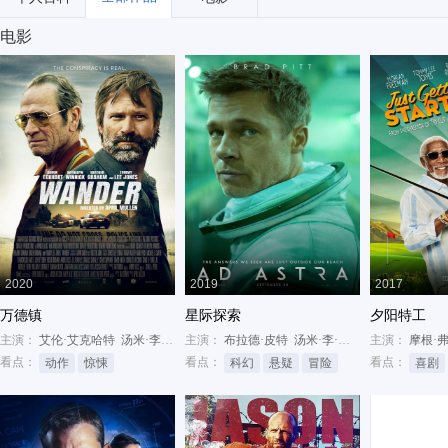
电影
2020
2019
2017
万德镇
星际探索
夕阳特工
主演：
艾伦·艾克哈特
汤米·李·琼斯
主演：
凯瑟琳·温妮克
布拉德·皮特
汤米·李·琼斯
唐纳德·萨瑟兰
主演：
摩根·
看点：
看点：
看点：
动作
惊悚
科幻
悬疑
冒险
喜剧