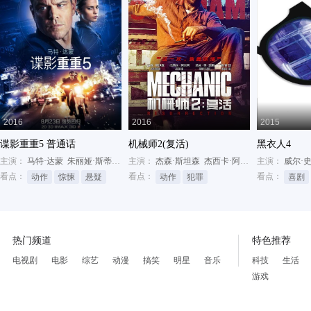
2016
2016
2015
谍影重重5 普通话
机械师2(复活)
黑衣人4
主演：
马特·达蒙
朱丽娅·斯蒂尔斯
主演：
艾丽西亚·维坎德
杰森·斯坦森
杰西卡·阿尔芭
主演：
汤米·李·琼斯
威尔·
看点：
看点：
看点：
动作
惊悚
悬疑
动作
犯罪
喜剧
热门频道
特色推荐
电视剧
电影
综艺
动漫
搞笑
明星
音乐
科技
生活
游戏