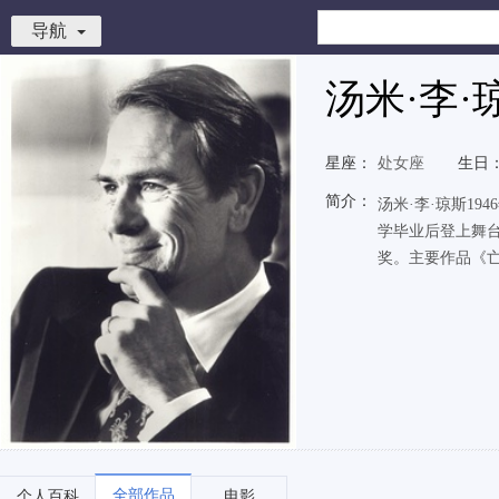
导航
汤米·李·
星座：
处女座
生日
简介：
汤米·李·琼斯1
学毕业后登上舞台
奖。主要作品《亡
全部作品
个人百科
电影