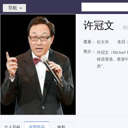
导航
许冠文
演
星座：
处女座
生日
简介：
许冠文（Micha
移居香港。香港中文
杰”。
全部作品
个人百科
电影