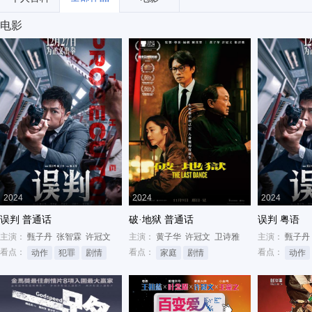
电影
2024
2024
2024
误判 普通话
破·地狱 普通话
误判 粤语
主演：
甄子丹
张智霖
许冠文
主演：
黄子华
许冠文
卫诗雅
主演：
甄子丹
看点：
看点：
看点：
动作
犯罪
剧情
家庭
剧情
动作