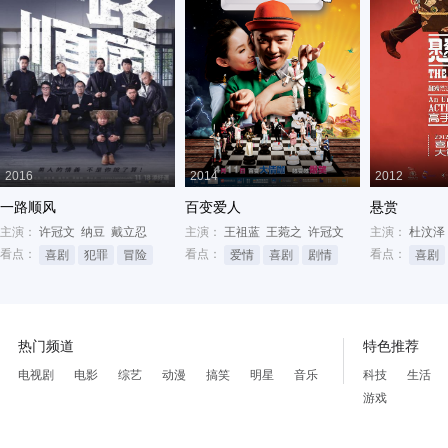
2016
2014
2012
一路顺风
百变爱人
悬赏
主演：
许冠文
纳豆
戴立忍
主演：
王祖蓝
王菀之
许冠文
主演：
杜汶泽
看点：
看点：
看点：
喜剧
犯罪
冒险
爱情
喜剧
剧情
喜剧
热门频道
特色推荐
电视剧
电影
综艺
动漫
搞笑
明星
音乐
科技
生活
游戏