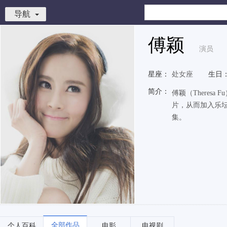
导航
傅颖
演员
星座：
处女座
生日
简介：
傅颖（Theres
片，从而加入乐坛
集。
全部作品
个人百科
电影
电视剧