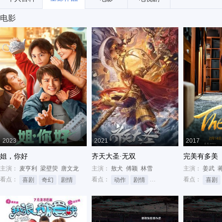
电影
2023
2021
2017
姐，你好
齐天大圣·无双
完美有多美
主演：
麦亨利
梁壁荧
唐文龙
主演：
敖犬
傅颖
林雪
主演：
姜武
看点：
看点：
看点：
喜剧
奇幻
剧情
动作
剧情
网络大电影
喜剧