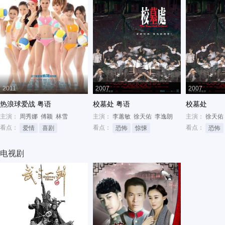
2011
2007
2007
热浪球爱战 粤语
校墓处 粤语
校墓处
主演：
周秀娜
傅颖
林雪
主演：
李蕙敏
徐天佑
李逸朗
主演：
徐天佑
看点：
看点：
看点：
爱情
喜剧
恐怖
惊悚
恐怖
电视剧