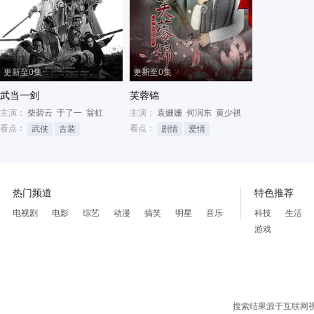
更新至0集
更新至0集
武当一剑
芙蓉锦
主演：
柴碧云
于了一
翁虹
主演：
袁姗姗
何润东
黄少祺
看点：
看点：
武侠
古装
剧情
爱情
热门频道
特色推荐
电视剧
电影
综艺
动漫
搞笑
明星
音乐
科技
生活
游戏
搜索结果源于互联网