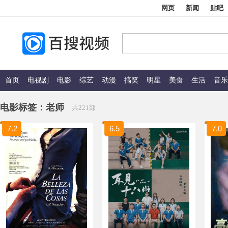
网页
新闻
贴吧
首页
电视剧
电影
综艺
动漫
搞笑
明星
美食
生活
音乐
电影标签：
老师
共221部
7.2
6.5
7.0