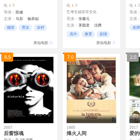
0
0
艺考生搞笑学文化
导演：
陈健
导演
主演：
马苏
杨恭如
导演：
张馨元
主演
Ryan 
主演：
茅圆君
沈腾
郑昊
张妍
陆诗雨
安东尼
煽情
男女
农村
老师
李璐茜
墨阳
马晓伟
卓依婷
高英
莎莉卡
高中
教育
剧情
王继伟
朱子岩
黄圣依
类似电影
类似电影
6.5
7.0
2.0
2007
1985
2017
后窗惊魂
烽火人间
爱的