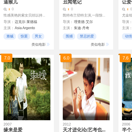
逼猴儿
丑闻笔记
让爱
0
0
性感美艳的索女贝丝以持...
凯特布兰切特主演,一段惊...
尤金给
导演：
迈克尔·莱德福
导演：
理查德·艾尔
导演
主演：
Asia Argento
主演：
朱迪·丹奇
主演
Jared Harris
凯特·布兰切特
海伦·
雅贼
惊栗
男女
围捕
禁忌的爱
动情
Jonathan Rhys-Meyers
Tom Georgeson
海利·
老师
类似电影
类似电影
詹姆斯
乔恩·
7.0
6.0
7.6
2007
2012
2006
缘来是爱
天才进化论(艺考也...
半个