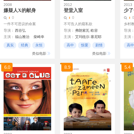
2008
2012
2013
嫌疑人X的献身
登堂入室
少了
0
0
一件不可思议的命案
不可告人的窥私欲
乡村
导演：
西谷弘
导演：
弗朗索瓦·欧容
导演
主演：
福山雅治
柴崎幸
主演：
艾玛纽尔·塞尼耶
主演
堤真一
松雪泰子
克里斯汀·斯科特·托马斯
真实
经典
永恒
高中
惊栗
剧情
高中
北村一辉
法布莱斯·鲁奇尼
中学
类似电影
类似电影
6.0
8.9
5.4