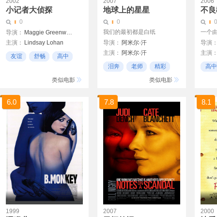
2002
2007
2006
小记者大侦探
地球上的星星
不良
0
0
我们的最初都是白纸
一个由
导演：
Maggie Greenwald
主演：
Lindsay Lohan
导演：
阿米尔·汗
导演
主演：
阿米尔·汗
主演
Bug Hall
Ian Gomez
友谊
舒畅
高中
塔奈·切赫达
郑雄
泪奔
老师
精彩
高中
Tanay Chheda
姜恩
类似电影
类似电影
6.0
7.8
8.1
1999
2007
2000