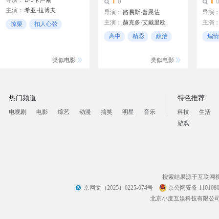
导演：
D·J卡卢索
0
主演：
希亚·拉博夫
导演：
路易斯·普恩佐
导演
萨拉·罗默尔
主演：
赫克多·艾戴里欧
主演
惊栗
扣人心弦
凯瑞-安·莫斯
大卫·摩斯
诺玛·阿莱昂德罗
奚美
21世纪
高中
精彩
政治
煽情
丘丘娜·比利亚法尼亚
张赫
类似电影
类似电影
热门频道
特色推荐
电视剧
电影
综艺
动漫
搞笑
明星
音乐
科技
生活
游戏
搜索结果源于互联网
京网文（2025）0225-074号
京公网安备 1101080
北京小度互娱科技有限公司 