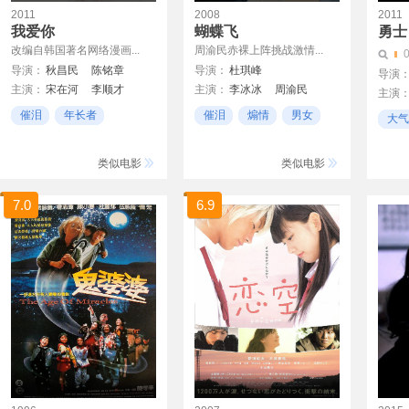
2011
2008
2011
我爱你
蝴蝶飞
勇士
改编自韩国著名网络漫画...
周渝民赤裸上阵挑战激情...
导演：
秋昌民
陈铭章
导演：
杜琪峰
导演
主演：
宋在河
李顺才
主演：
李冰冰
周渝民
主演
尹秀晶
杨丞琳
张孝全
张耀扬
乔尔·
催泪
年长者
催泪
煽情
男女
大气
许玮宁
白梓轩
黄鸿升
煽情
两辈
类似电影
类似电影
7.0
6.9