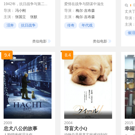
1942年，抗日战争与第二...
爱情在战争与阴谋中滋生
导演：
冯小刚
导演：
梅尔·吉布森
丈夫丁
主演：
张国立
张默
主演：
梅尔·吉布森
导演
徐帆
李雪健
陈道明
苏菲·玛索
主演
泪奔
抗日战争
传奇
年代戏
阿德里安·布罗迪
布莱恩·考克斯
华谊电影
大气
催泪
蒂姆·罗宾斯
冯远征
詹姆斯·卡沙莫
类似电影
类似电影
张涵予
王子文
段奕宏
范伟
柯蓝
张国强
9.4
8.4
林永健
乔振宇
李倩
赵毅
2009
2004
2015
忠犬八公的故事
导盲犬小Q
幸福
人狗情缘催泪大作
动物总是最真实的感动到你