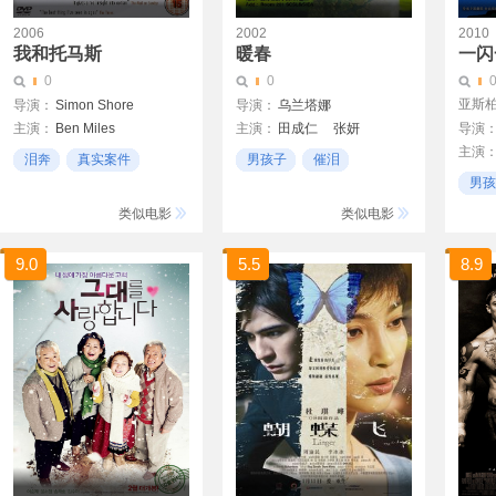
2006
2002
2010
我和托马斯
暖春
一闪
0
0
亚斯柏
导演：
Simon Shore
导演：
乌兰塔娜
主演：
Ben Miles
主演：
田成仁
张妍
导演
主演
Keeley Hawes
郝洋
于伟杰
泪奔
真实案件
男孩子
催泪
简志
Andrew Byrne
男孩
温馨
煽情
廖芳
煽情
类似电影
类似电影
9.0
5.5
8.9