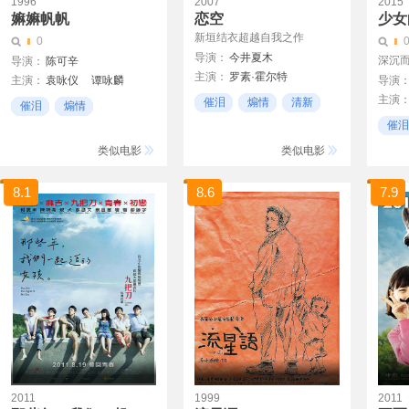
1996
2007
2015
嫲嫲帆帆
恋空
少女
新垣结衣超越自我之作
0
导演：
今井夏木
深沉
导演：
陈可辛
主演：
罗素·霍尔特
主演：
袁咏仪
谭咏麟
导演
三浦春马
小出惠介
主演
陈小春
陈慧琳
催泪
煽情
清新
催泪
煽情
麻生祐未
何苗
催泪
家人去世
类似电影
类似电影
8.1
8.6
7.9
2011
1999
2011