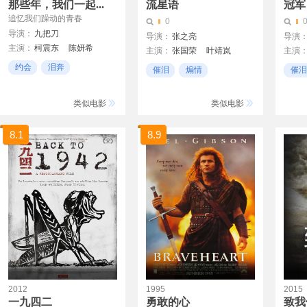
那些年，我们一起...
流星语
冠军
追忆我们躁动的青春
0
导演：
九把刀
导演：
张之亮
导演
主演：
柯震东
陈妍希
主演：
张国荣
叶靖岚
主演
郝邵文
敖犬
狄龙
吴家丽
朴荷
约会
泪奔
催泪
煽情
催泪
约会日
电视剧
类似电影
类似电影
8.1
8.9
2012
1995
2015
一九四二
勇敢的心
致我