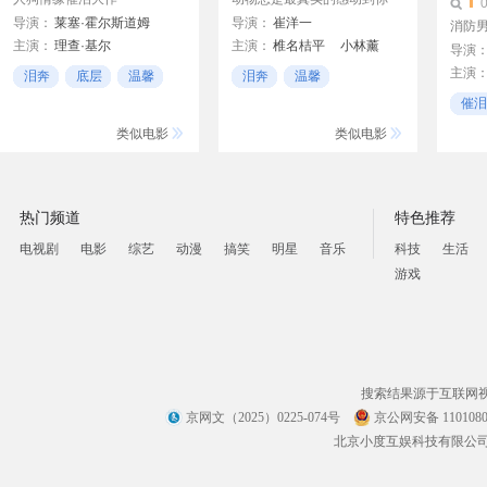
导演：
莱塞·霍尔斯道姆
导演：
崔洋一
消防
主演：
理查·基尔
主演：
椎名桔平
小林薰
导演
萨拉·罗默尔
琼·艾伦
香川照之
黑谷友香
主演
泪奔
底层
温馨
泪奔
温馨
杰森·亚历山大
寺岛忍
小朋友
催泪
凯里川田博之
类似电影
类似电影
热门频道
特色推荐
电视剧
电影
综艺
动漫
搞笑
明星
音乐
科技
生活
游戏
搜索结果源于互联网
京网文（2025）0225-074号
京公网安备 1101080
北京小度互娱科技有限公司 