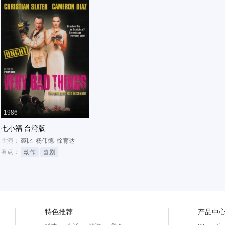
1986
七小福 台湾版
主演：
裘比
杨伟德
徐育达
看点：
动作
喜剧
特色推荐
产品中