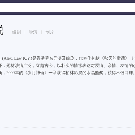
锐
编剧
|
导演
|
制片
(Alex, Law K.Y.)是香港著名导演及编剧，代表作包括《秋天的
怀，题材涉猎广泛，穿越古今，以朴实的情愫表达对爱情、亲情、友情的态
项，2009年的《岁月神偷》一举获得柏林影展的水晶熊奖，获得不俗口碑