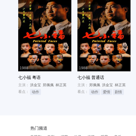
1988
1988
七小福 粤语
七小福 普通话
主演：
洪金宝
郑佩佩
林正英
主演：
郑佩佩
洪金宝
林正英
看点：
看点：
动作
动作
爱情
剧情
热门频道