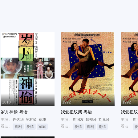
2010
1992
1992
岁月神偷 粤语
我爱扭纹柴 粤语
我爱扭纹
主演：
任达华
吴君如
秦沛
主演：
周润发
郑裕玲
刘嘉玲
主演：
周
看点：
看点：
看点：
喜剧
爱情
家庭
爱情
喜剧
剧情