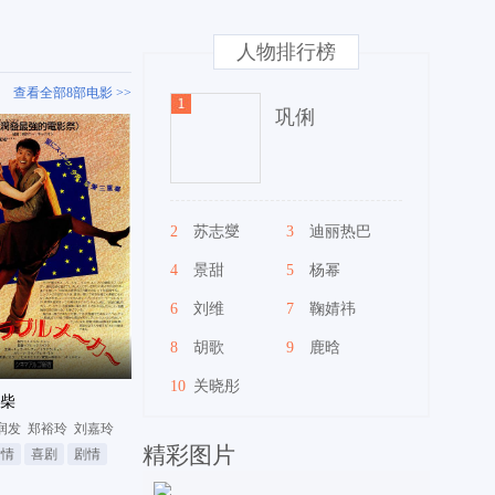
人物排行榜
查看全部8部电影 >>
巩俐
2
苏志燮
3
迪丽热巴
4
景甜
5
杨幂
6
刘维
7
鞠婧祎
8
胡歌
9
鹿晗
10
关晓彤
柴
润发
郑裕玲
刘嘉玲
精彩图片
爱情
喜剧
剧情