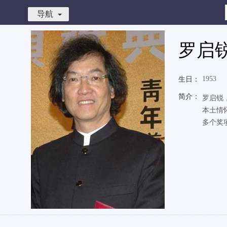
导航
罗启
1953
生日：
简介：
罗启锐，
本土情
多个奖