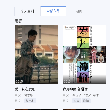
全部作品
个人百科
电影
电影
2015
2010
爱，从心发现
岁月神偷 普通话
主演：
林志颖
主演：
任达华
吴君如
秦沛
看点：
看点：
微电影
家庭
剧情