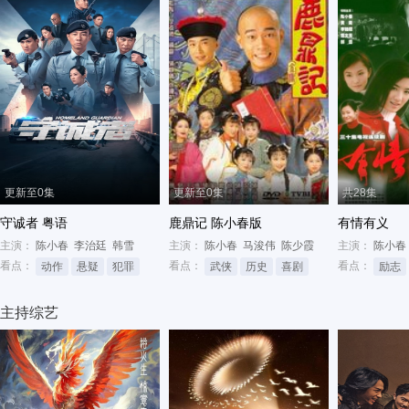
更新至0集
更新至0集
共28集
守诚者 粤语
鹿鼎记 陈小春版
有情有义
主演：
陈小春
李治廷
韩雪
主演：
陈小春
马浚伟
陈少霞
主演：
陈小春
看点：
看点：
看点：
动作
悬疑
犯罪
武侠
历史
喜剧
励志
主持综艺