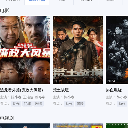
电影
2025
2025
2024
追龙番外篇(廉政大风暴)
荒土战境
热血燃烧
主演：
陈小春
王浩信
徐冬冬
主演：
陈小春
主演：
陈小春
看点：
看点：
看点：
动作
犯罪
剧情
动作
冒险
动作
电视剧