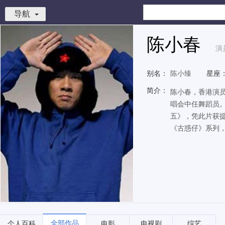
导航
陈小春
演
别名：
陈小臻
星座
简介：
陈小春，香港演员
唱会中任舞蹈员。
五》，凭此片获提
《古惑仔》系列，
全部作品
个人百科
电影
电视剧
综艺