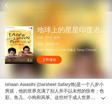
地球上的星星印度语特辑
印度
·
2007
·
剧情
导演：
阿米尔·汗
主演：
阿米尔·汗
塔奈·切赫达
Tanay Chheda
立即播放
9.3
Ishaan Awasthi (Darsheel Safary饰)是一个八岁小
男孩，他的世界充满了别人并不以未然的惊奇：色
彩、鱼儿、小狗和风筝。这些对于成人世界并不那
么重要，他们对家庭作业、分数和整洁更感兴趣。
而Ishaan在学校，似乎什么也做不对。当他惹出的