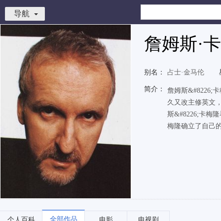
导航
詹姆斯·
别名：
占士·金马伦
简介：
詹姆斯&#822
久又改主修英文，
斯&#8226;卡
梅隆确立了自己的
全部作品
个人百科
电影
电视剧