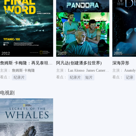
2012
2010
2005
詹姆斯·卡梅隆：再见泰坦尼克
阿凡达(创建潘多拉世界)
深海异形
主演：
詹姆斯·卡梅隆
主演：
Laz Alonso
James Cameron
Paul R. Frommer
主演：
Anatoly
看点：
看点：
看点：
纪录片
纪录片
短片
记录
电视剧