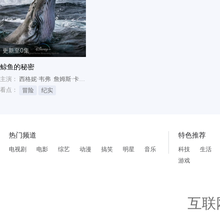
更新至0集
鲸鱼的秘密
主演：
西格妮·韦弗
詹姆斯·卡梅隆
看点：
冒险
纪实
热门频道
特色推荐
电视剧
电影
综艺
动漫
搞笑
明星
音乐
科技
生活
游戏
互联