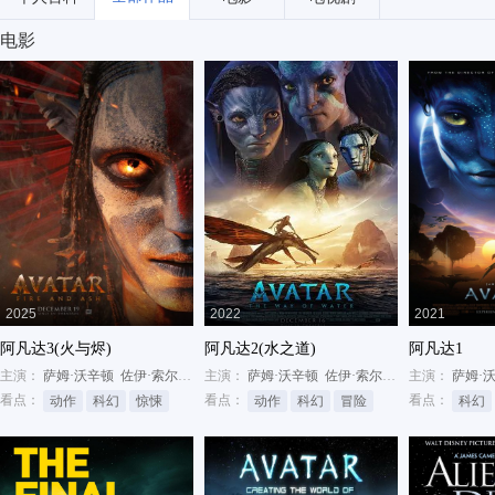
电影
2025
2022
2021
阿凡达3(火与烬)
阿凡达2(水之道)
阿凡达1
主演：
萨姆·沃辛顿
佐伊·索尔达娜
主演：
西格妮·韦弗
萨姆·沃辛顿
佐伊·索尔达娜
主演：
萨姆·
看点：
看点：
看点：
动作
科幻
惊悚
动作
科幻
冒险
科幻