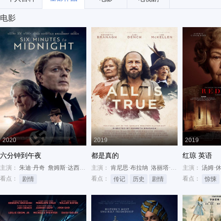
电影
2020
2019
2019
六分钟到午夜
都是真的
红琼 英语
主演：
朱迪·丹奇
詹姆斯·达西
吉姆·布劳德本特
主演：
肯尼思·布拉纳
洛丽塔·查卡巴蒂
主演：
杰克·科
汤姆·
看点：
看点：
看点：
剧情
传记
历史
剧情
惊悚