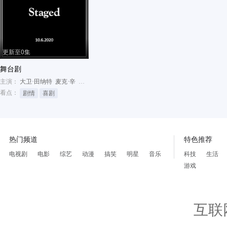
更新至0集
舞台剧
主演：
大卫·田纳特
麦克·辛
乔治娅·田纳特
看点：
剧情
喜剧
热门频道
特色推荐
电视剧
电影
综艺
动漫
搞笑
明星
音乐
科技
生活
游戏
互联