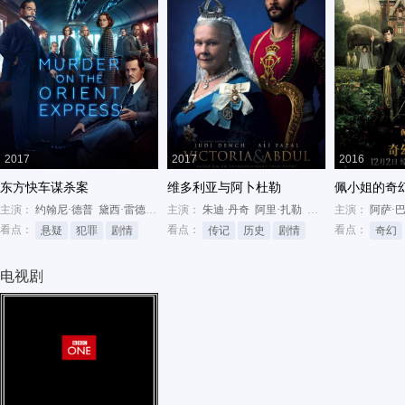
2017
2017
2016
东方快车谋杀案
维多利亚与阿卜杜勒
佩小姐的奇
主演：
约翰尼·德普
黛西·雷德利
米歇尔·菲佛
主演：
朱迪·丹奇
阿里·扎勒
蒂姆·皮戈特-史密斯
主演：
阿萨·
看点：
看点：
看点：
悬疑
犯罪
剧情
传记
历史
剧情
奇幻
电视剧