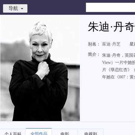
导航
朱迪·丹奇
别名：
茱迪·丹芝
星
简介：
朱迪·丹奇，英国著
View）一片中
片《孽恋红杏》（A
年她在《007：黄金
全部作品
个人百科
电影
电视剧