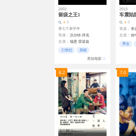
2002
2015
留级之王1
车震陷
0
0
第七个新学年
导演：
李
导演：
沃尔特·拜克
主演：
徐
主演：
瑞恩·雷诺兹
张怡
高
男女
塔拉·雷德
卡尔·潘
21世纪
高校
学生
类似电影
6.2
7.0