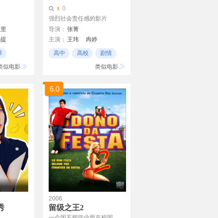
0
强烈社会责任感的影片
拉里
导演：
张菁
玛提
主演：
王玮
冉婷
界
高中
高校
剧情
类似电影
类似电影
6.0
2006
秀
留级之王2
一个因不想毕业而在校园...