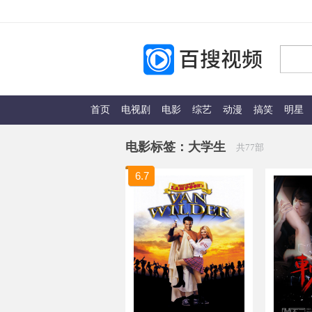
首页
电视剧
电影
综艺
动漫
搞笑
明星
电影标签：
大学生
共77部
6.7