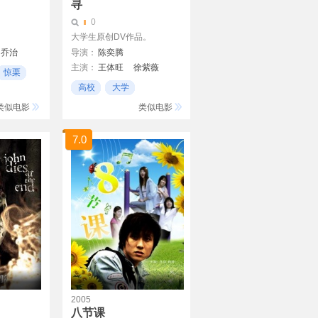
寻
0
大学生原创DV作品。
·乔治
导演：
陈奕腾
主演：
王体旺
徐紫薇
惊栗
顾源
郑太龙
饶荫冬
高校
大学
冼志
大学生
类似电影
类似电影
7.0
2005
八节课