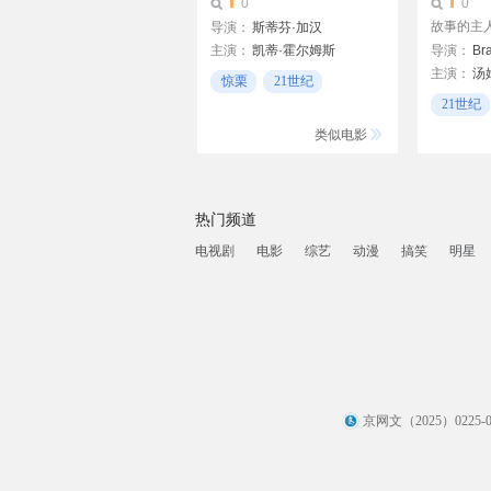
0
0
故事的主人
导演：
斯蒂芬·加汉
主演：
凯蒂·霍尔姆斯
导演：
Br
主演：
汤
本杰明·布拉特
惊栗
21世纪
艾伦·阿什
佐伊·丹斯切尔
21世纪
高校
查理·汉纳姆
剧情
类似电影
弗莱德·沃德
热门频道
电视剧
电影
综艺
动漫
搞笑
明星
京网文（2025）0225-