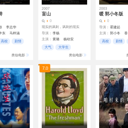
2007
2003
阱
盲山
暖 郭小冬版
0
0
现实的讽刺，讽刺的现实
游
李志华
导演：
霍建起
申东
马梓涵
导演：
李杨
主演：
郭小冬
香
主演：
黄璐
杨幼安
腾
高校
剧情
高校
剧情
贺运乐
大气
大学生
不爽
类似电影
类似电影
7.0