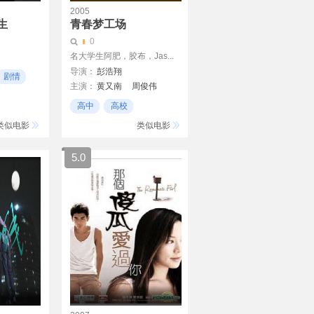
2005
生
青春梦工场
0
名大学生阿肥，胶布，Jas...
导演：
彭浩翔
剧情
主演：
黄又南
周俊伟
曾国祥
徐天佑
高中
高校
天宫真奈美
周振辉
女性题材
类似电影
类似电影
詹瑞文
葛民辉
张达明
5.0