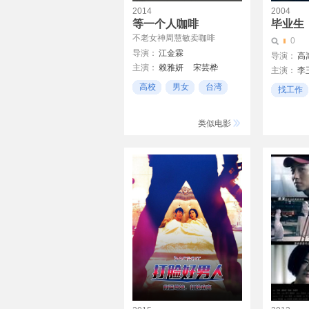
2014
2004
等一个人咖啡
毕业生
不老女神周慧敏卖咖啡
0
导演：
江金霖
导演：
高
主演：
赖雅妍
宋芸桦
主演：
李
布鲁斯
张立昂
蓝心湄
金莲
高校
男女
台湾
找工作
李羅
周慧敏
励志
类似电影