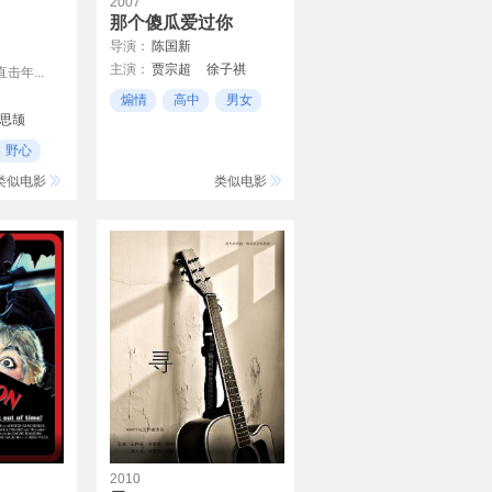
2007
那个傻瓜爱过你
导演：
陈国新
主演：
贾宗超
徐子祺
年...
贾多多
煽情
高中
男女
思颉
宇辰
野心
类似电影
类似电影
2010