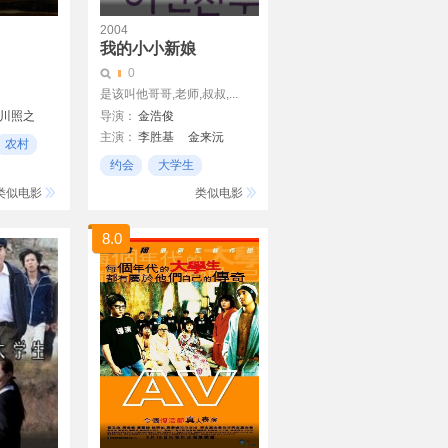
2004
我的小小新娘
0
是该叫他哥哥,老师,叔叔,...
川照之
导演：
金浩俊
主演：
李胜基
金来沅
农村
文根英
金浦劲
金仁文
约会
大学生
鲜于银淑
金惠玉
约会日
类似电影
类似电影
朴真宇
8.0