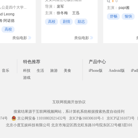
0
导演：
裴军
公是四个大学...
主演：
papi酱
主演：
徐冬梅
王迅
ad Leong
舒畅
愉快
黑子
姆·阿诺德
高校
剧情
励志
21世纪
莫
Eve Brent
高校
类似电影
类似电影
特色推荐
产品中心
音乐
科技
生活
旅游
美食
iPhone版
Android版
iPa
游戏
互联网视频开放协议
搜索结果源于互联网视频网站，系计算机系统根据搜索热度自动排列
074号
京公网安备 11010802021432号
京ICP备16030610号-1
京ICP证161073号
北京小度互娱科技有限公司 北京市海淀区西北旺东路10号院东区22号楼3层101