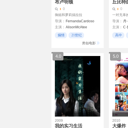
布卢明顿
丘比特
0
0
御姐和萝莉搞拉拉
一对无辜的
导演：
FernandaCardoso
导演：
丹
主演：
AlisonMcAtee
主演：
C
SarahStouffer
娜嘉拉·汤
煽情
21世纪
高中
KatherineAnnMcGregor
卡西迪·加
高校
类似电影
4.0
5.0
2009
2010
我的实习生活
大爆炸