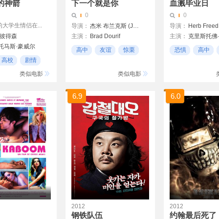
的神箭
下一个就是你
血溅毕业日
0
0
大学生情侣在...
导演：
杰米 布兰克斯 (Jamie Blanks)
导演：
Herb Freed
·彼得森
主演：
Brad Dourif
主演：
克里斯托佛
·托马斯·豪威尔
Rebecca Gayheart
Patch Mackenzie
高中
友谊
惊栗
恐惧
高中
森德
Jared Leto
Alicia Witt
Christopher George
高校
剧情
德
类似电影
类似电影
6.9
6.0
2012
2012
钢铁队伍
约翰最后死了