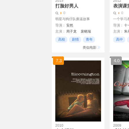
2015
2012
打脸好男人
表演课
0
0
明星与狗仔队撕逼故事
一个学习表
导演：
安然
导演：
十
主演：
周子龙
裴晓瑞
主演：
朱
阳蕾
岑志诚
叶扬堃
高露
乔
高校
剧情
青年
高中
类似电影
7.3
4.0
2010
2009