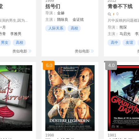
1999
2012
堂
括号们
青春不下线
导演：
金赫
0
主演：
隋咏良
金证炫
演的男生,因为...
片中反映的问题都直击
蔡奎光
张东
一月
导演：
熊琛
人际关系
高校
丹青
李雅男
主演：
马启光
李
兄弟
任梁
晨龙
孟阿赛
田
男女
高校
高中
友谊
类似电影
类似电影
6.0
4.0
1998
1981