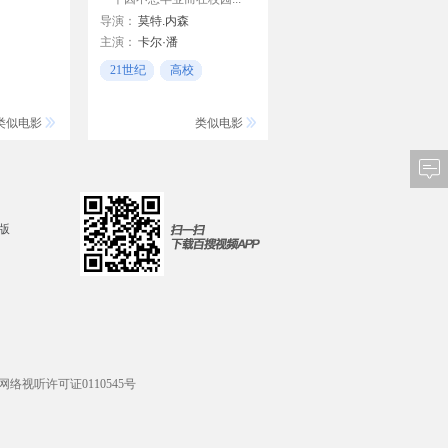
导演：
莫特.内森
主演：
卡尔·潘
Lauren Cohan
21世纪
高校
Daniel Percival
不合群
格伦·巴里
类似电影
类似电影
d版
网络视听许可证0110545号