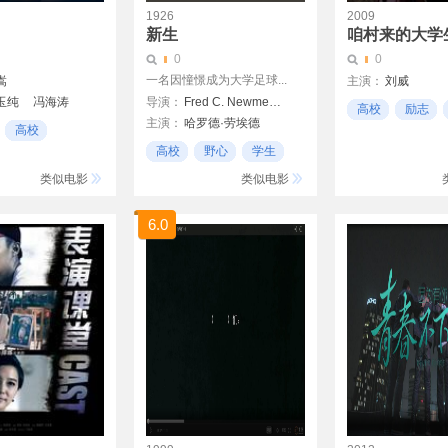
1926
2009
新生
咱村来的大学
0
0
一名因憧憬成为大学足球...
嵩
主演：
刘威
玉纯
冯海涛
导演：
Fred C. Newmeyer
高校
励志
主演：
哈罗德·劳埃德
Sam Taylor
高校
高校
野心
学生
类似电影
类似电影
6.0