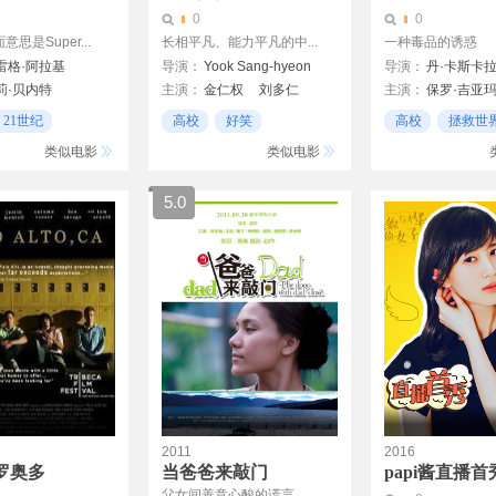
0
0
思是Super...
长相平凡、能力平凡的中...
一种毒品的诱惑
雷格·阿拉基
导演：
Yook Sang-hyeon
导演：
丹·卡斯卡
莉·贝内特
主演：
金仁权
刘多仁
主演：
保罗·吉亚
克
凯莉·林奇
Rob Mayes
21世纪
高校
好笑
高校
拯救世
尔卡
Chase Williamson
无厘头
黑色幽默
类似电影
类似电影
尔
5.0
2011
2016
罗奥多
当爸爸来敲门
papi酱直播首
父女间善意心酸的谎言