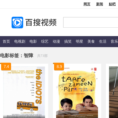
网页
新闻
贴吧
首页
电视剧
电影
综艺
动漫
搞笑
明星
美食
生活
音乐
电影标签：
智障
共73部
7.4
8.9