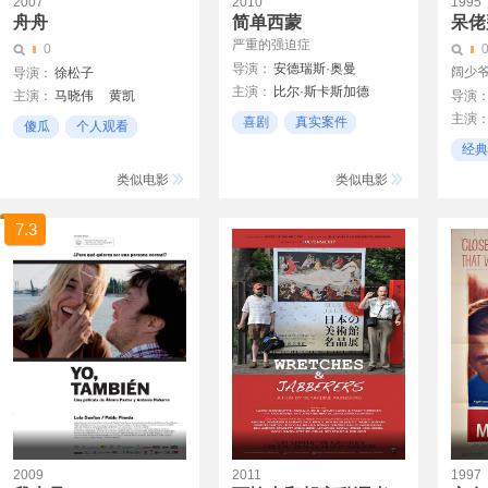
2007
2010
1995
舟舟
简单西蒙
呆佬
严重的强迫症
0
导演：
安德瑞斯·奥曼
阔少爷
导演：
徐松子
主演：
比尔·斯卡斯加德
主演：
马晓伟
黄凯
导演
主演
周洁
胡一舟
喜剧
真实案件
傻瓜
个人观看
黄子
温馨
经典
智障
李寿
类似电影
类似电影
谷德
7.3
2009
2011
1997