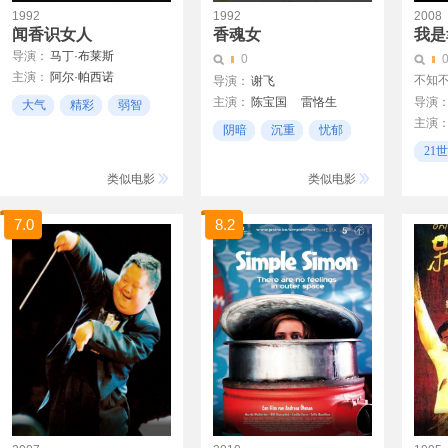
1992
1992
2008
闻香识女人
香魂女
我是
导演：
马丁·布莱斯
0
主演：
阿尔·帕西诺
不知不
导演：
谢飞
克里斯·奥唐纳
主演：
陈宝国
雷恪生
导演
大气
精彩
弱智
詹姆斯·瑞布霍恩
主演
斯琴高娃
伍宇娟
阴暗
沉重
忧郁
加布里埃尔·安瓦尔
21
菲利普·塞默·霍夫曼
剧情
类似电影
类似电影
7.0
8.2