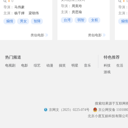
0
导演：
周美玲
导演：
马伟豪
导演
主演：
房思瑜
主演：
杨千嬅
梁朝伟
主演
张震
董洁
桂纶镁
刘景
台湾
弱智
女权
煽情
男女
智障
煽情
个人
类似电影
类似电影
热门频道
特色推荐
电视剧
电影
综艺
动漫
搞笑
明星
音乐
科技
生活
游戏
搜索结果源于互联网
京网文（2025）0225-074号
京公网安备 1101080
北京小度互娱科技有限公司 