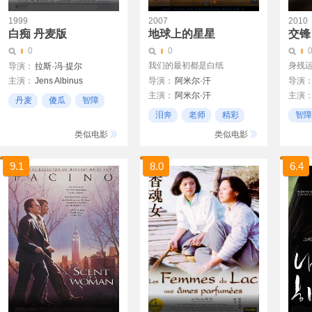
1999
2007
2010
白痴 丹麦版
地球上的星星
交锋
0
0
我们的最初都是白纸
身残
导演：
拉斯·冯·提尔
主演：
Jens Albinus
导演：
阿米尔·汗
导演
主演：
阿米尔·汗
主演
Nikolaj Lie Kaas
丹麦
傻瓜
智障
塔奈·切赫达
杨若
Bodil Jrgensen
泪奔
老师
精彩
智障
Tanay Chheda
类似电影
类似电影
9.1
8.0
6.4