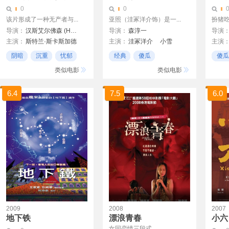
0
0
该片形成了一种无产者与...
亚照（洼冢洋介饰）是一...
扮猪
导演：
汉斯艾尔佛森 (Hans Alfredson)
导演：
森淳一
导演
主演：
斯特兰·斯卡斯加德
主演：
洼冢洋介
小雪
主演
Hans Alfredson
布莱恩
阴暗
沉重
忧郁
经典
傻瓜
傻瓜
Maria Johansson
凯瑟琳
女性题材
类似电影
类似电影
6.4
7.5
6.0
2009
2008
2007
地下铁
漂浪青春
小六
女同恋情三段式