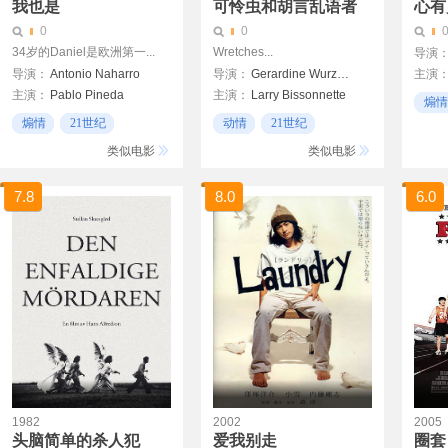
我也是
可怜虫和胡言乱语者
心有
0
0
34岁的Daniel是欧洲第一...
Wretches...
导演
导演：
Antonio Naharro
导演：
Gerardine Wurzburg
主演
主演：
Pablo Pineda
主演：
Larry Bissonnette
lvaro Pastor
Kathl
煽情
Tracy Thresher
煽情
21世纪
动情
21世纪
精彩
精彩
类似电影
类似电影
7.8
8.0
6.0
1982
2002
2005
头脑简单的杀人犯
爱我别走
圈套