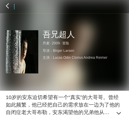
吾兄超人
丹麦
·
2009
·
冒险
导演：
Birger Larsen
主演：
Lucas Odin Clorius
Andrea Reimer
10岁的安东迫切希望有一个“真实”的大哥哥。曾经
如此频繁，他已经把自己的需求放在一边为了他的
自闭症老大哥布勒，安东渴望他的兄弟他从来没
有，坚强和勇敢的和一个为他辩护反对在学校里欺
负。