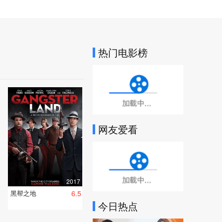
热门电影榜
加载中...
网友爱看
加载中...
2017
黑帮之地
6.5
今日热点