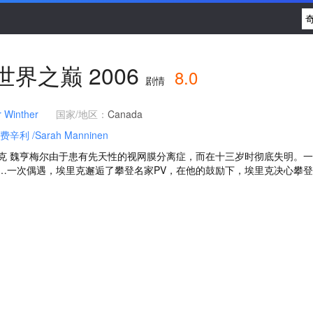
世界之巅
2006
8.0
剧情
r Winther
国家/地区：
Canada
·费辛利
/Sarah Manninen
克 魏亨梅尔由于患有先天性的视网膜分离症，而在十三岁时彻底失明。
…一次偶遇，埃里克邂逅了攀登名家PV，在他的鼓励下，埃里克决心攀登世