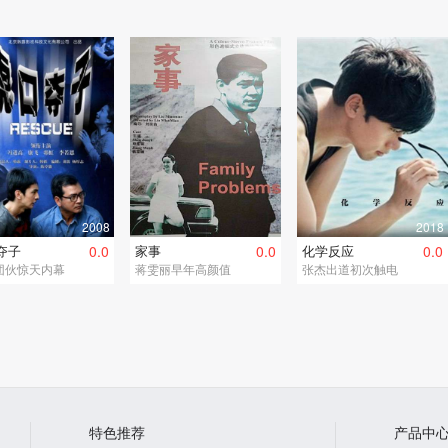
2008
2018
夺子
0.0
家事
0.0
化学反应
0.0
团伙惊天内幕
蒋雯丽早年高颜值
张杰出道初次触电
特色推荐
产品中