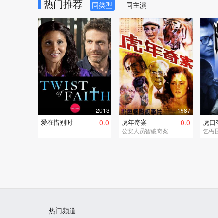
热门推荐
同类型
同主演
2013
1987
爱在惜别时
0.0
虎年奇案
0.0
虎口
公安人员智破奇案
乞丐
热门频道