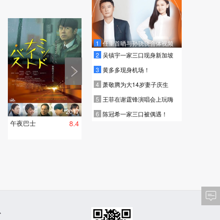
1
任重首晒与孙骁骁合体视频
2
吴镇宇一家三口现身新加坡
3
黄多多现身机场！
4
萧敬腾为大14岁妻子庆生
5
王菲在谢霆锋演唱会上玩嗨
2017
6
陈冠希一家三口被偶遇！
午夜巴士
8.4
心