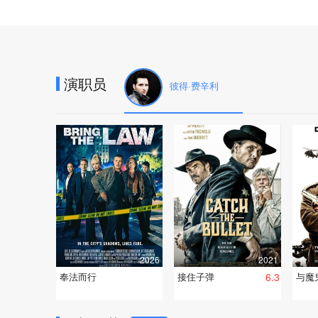
演职员
彼得·费辛利
2026
2021
奉法而行
接住子弹
6.3
与魔