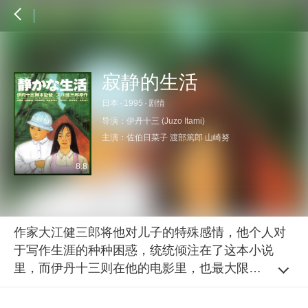
寂静的生活
日本
·
1995
·
剧情
导演：
伊丹十三 (Juzo Itami)
主演：
佐伯日菜子
渡部篤郎
山崎努
8.8
作家大江健三郎将他对儿子的特殊感情，他个人对
于写作生涯的种种困惑，统统倾注在了这本小说
里，而伊丹十三则在他的电影里，也最大限度地保
留了这些珍贵的内容。 本是一场平静的生活，
父母出国后，妹妹带着智障的哥哥独自在家，为了