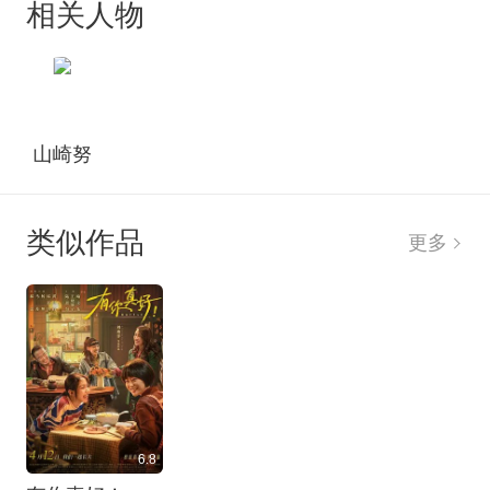
相关人物
哥哥身体好，妹妹美智子带着哥哥去学游泳，可是
就是教练昭乃却跟他的父亲有一段过节，那是一场
惊心动魄的往事，一切都等着美智子去解决……
山崎努
类似作品
更多
6.8