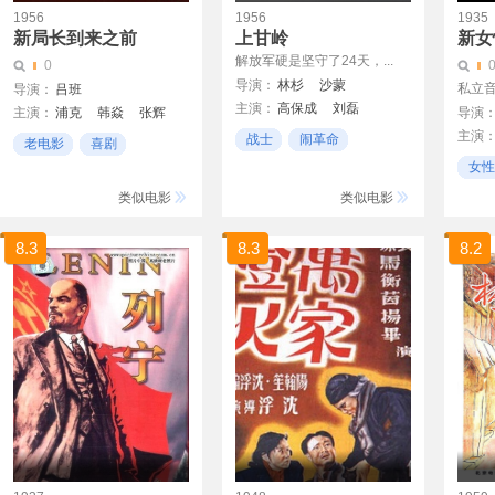
1956
1956
1935
新局长到来之前
上甘岭
新女
解放军硬是坚守了24天，...
0
导演：
林杉
沙蒙
私立
导演：
吕班
主演：
高保成
刘磊
主演：
浦克
韩焱
张辉
导演
徐林格
张良
李树楷
主演
李景波
战士
闹革命
老电影
喜剧
刘玉茹
白英宽
田烈
经典
女性
张亮
剧情
类似电影
类似电影
8.3
8.3
8.2