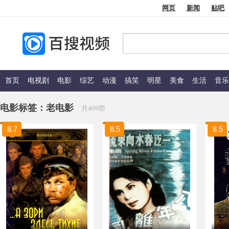
网页
新闻
贴吧
首页
电视剧
电影
综艺
动漫
搞笑
明星
美食
生活
音乐
电影标签：
老电影
共409部
8.7
8.5
8.5