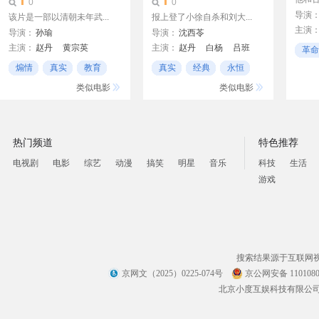
0
0
导演
该片是一部以清朝未年武...
报上登了小徐自杀和刘大...
主演
导演：
孙瑜
导演：
沈西苓
恩和
主演：
赵丹
黄宗英
主演：
赵丹
白杨
吕班
革命
阿木
周伯勋
张翼
吴茵
革命
煽情
真实
教育
真实
经典
永恒
类似电影
类似电影
热门频道
特色推荐
电视剧
电影
综艺
动漫
搞笑
明星
音乐
科技
生活
游戏
搜索结果源于互联网
京网文（2025）0225-074号
京公网安备 1101080
北京小度互娱科技有限公司 