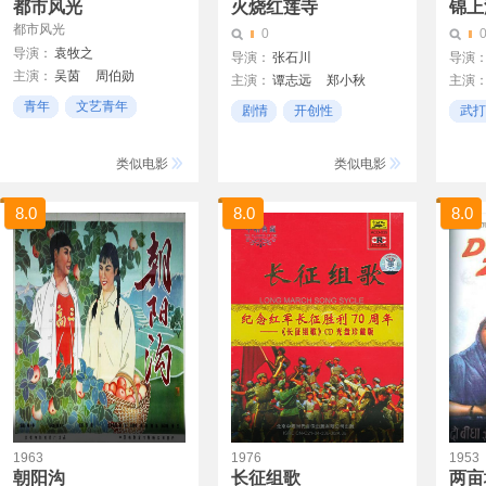
都市风光
火烧红莲寺
锦上
都市风光
0
导演：
袁牧之
导演：
张石川
导演
主演：
吴茵
周伯勋
主演：
谭志远
郑小秋
主演
吴国
蓝苹
高梨痕
陈志
青年
文艺青年
剧情
开创性
武打
李长
民国
清代
喜剧
类似电影
类似电影
8.0
8.0
8.0
1963
1976
1953
朝阳沟
长征组歌
两亩