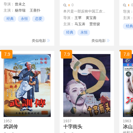
导演：
曾未之
0
主演：
杨华瑞
王善扑
本片是一部反映中国工农...
导演
马林
导演：
王苹
黄宝善
主演
经典
永恒
恋爱
主演：
马玉涛
贾世骏
Shekh
经典
马国光
王克正
耿莲凤
Hirala
经典
永恒
杨亦然
王伯华
Mehm
老电影
类似电影
类似电影
Bisha
Sachi
7.9
7.9
7.8
Jugal
Nasee
1952
1937
1963
武训传
十字街头
冰山
他和