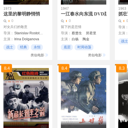
1973
1947
1963
这里的黎明静悄悄
一江春水向东流 DVD版
抓壮
0
0
对女兵们的敬意
留下的是悲情
导演
导演：
Stanislav Rostotsky
导演：
蔡楚生
郑君里
主演
主演：
Irina Dolganova
主演：
白杨
陶金
尹文
战士
Yekaterina Markova
上官云珠
舒绣文
战士
经典
永恒
底层
时局动荡
经典
Yelena Drapeko
感伤
类似电影
类似电影
Yuri Sorokin
Aleksei Chernov
8.4
8.4
8.3
Alla Meshcheryakova
N. Yemelyanov
Kirill S