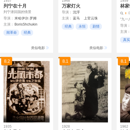
1937
1948
1959
列宁在十月
万家灯火
林家
列宁潜回国的情景
导演：
沈浮
导演：
米哈伊尔·罗姆
主演：
蓝马
上官云珠
“九一
主演：
BorisShchukin
DmitriVasilyev
吴茵
导演
经典
永恒
剧情
NikolaiOkhlopkov
主演
闹革命
经典
阿纳托利·帕潘诺夫
谢添
永恒
真实
类似电影
类似电影
8.2
8.1
8.1
1935
1928
1962