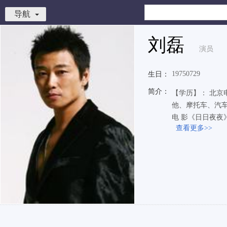
导航
刘磊
演员
19750729
生日：
简介：
【学历】： 北京电
他、摩托车、汽车
电 影《日日夜夜》
查看更多>>